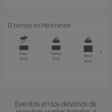
El tiempo en Mánchester
Enero
Febrero
Marzo
6º
/
2º
7º
/
1º
9º
/
2º
Eventos en los destinos de
nuestros vuelos baratos a