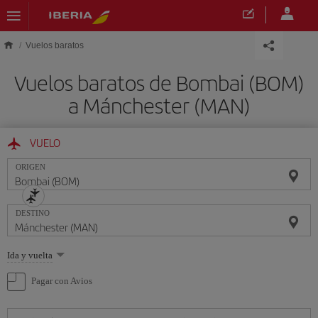
Saltar al contenido principal
Vuelos baratos
Vuelos baratos de Bombai (BOM)
a Mánchester (MAN)
VUELO
ORIGEN
DESTINO
Seleccione
Ida y vuelta
una
opción
Pagar con Avios