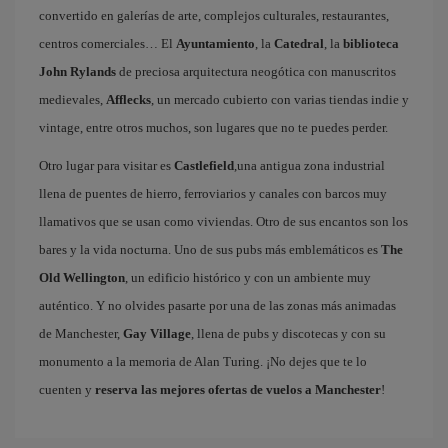
convertido en galerías de arte, complejos culturales, restaurantes,
centros comerciales… El
Ayuntamiento
, la
Catedral
, la
biblioteca
John Rylands
de preciosa arquitectura neogótica con manuscritos
medievales,
Afflecks
, un mercado cubierto con varias tiendas indie y
vintage, entre otros muchos, son lugares que no te puedes perder.
Otro lugar para visitar es
Castlefield
,una antigua zona industrial
llena de puentes de hierro, ferroviarios y canales con barcos muy
llamativos que se usan como viviendas. Otro de sus encantos son los
bares y la vida nocturna. Uno de sus pubs más emblemáticos es
The
Old Wellington
, un edificio histórico y con un ambiente muy
auténtico. Y no olvides pasarte por una de las zonas más animadas
de Manchester,
Gay Village
, llena de pubs y discotecas y con su
monumento a la memoria de Alan Turing. ¡No dejes que te lo
cuenten y
reserva las mejores ofertas de vuelos a Manchester
!