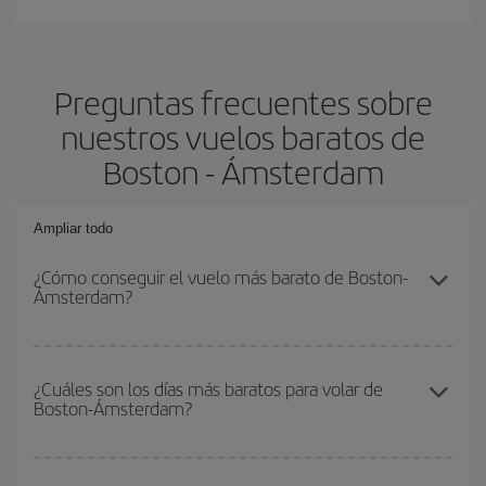
Preguntas frecuentes sobre
nuestros vuelos baratos de
Boston - Ámsterdam
Ampliar todo
¿Cómo conseguir el vuelo más barato de Boston-
Ámsterdam?
Podrás ahorrar en tu billete de avión de Boston-Ámsterdam-dest y
conseguir el vuelo más barato si evitas temporadas altas,
¿Cuáles son los días más baratos para volar de
Boston-Ámsterdam?
compras con antelación y puedes ser flexible con las fechas y
horarios de ida y vuelta.
Para saber qué días te saldrá más económico volar, solo tienes