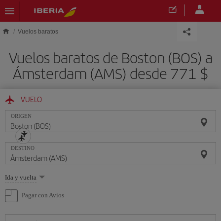
Saltar al contenido principal
Vuelos baratos
Vuelos baratos de Boston (BOS) a
Ámsterdam (AMS) desde 771 $
VUELO
ORIGEN
DESTINO
Seleccione
Ida y vuelta
una
opción
Pagar con Avios