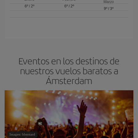
Marzo
6º
/
2º
6º
/
2º
9º
/
3º
Eventos en los destinos de
nuestros vuelos baratos a
Ámsterdam
Imagen: bbernard