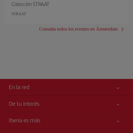
Colección STRAAT
STRAAT
Consulta todos los eventos en Ámsterdam
En la red
De tu interés
Tu seguridad es lo primero
Iberia es más
Accesibilidad
Noticias y Novedades
Compromiso de servicio