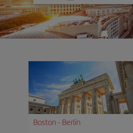
una
opción
Boston
-
Berlín