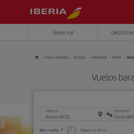
Saltar al contenido principal
Reservar
Gestionar
Vuelos baratos
Europa
Alemania
Berlín
Bost
Vuelos bara
ORIGEN
DESTINO
Seleccione
Pagar con Avios
Ida y vuelta