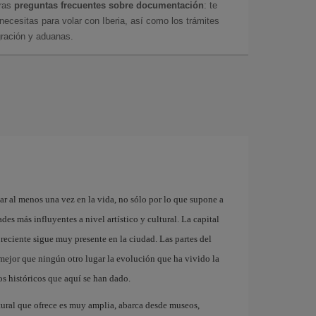
tras
preguntas frecuentes sobre documentación
: te
cesitas para volar con Iberia, así como los trámites
gración y aduanas.
ar al menos una vez en la vida, no sólo por lo que supone a
es más influyentes a nivel artístico y cultural. La capital
reciente sigue muy presente en la ciudad. Las partes del
ejor que ningún otro lugar la evolución que ha vivido la
s históricos que aquí se han dado.
tural que ofrece es muy amplia, abarca desde museos,