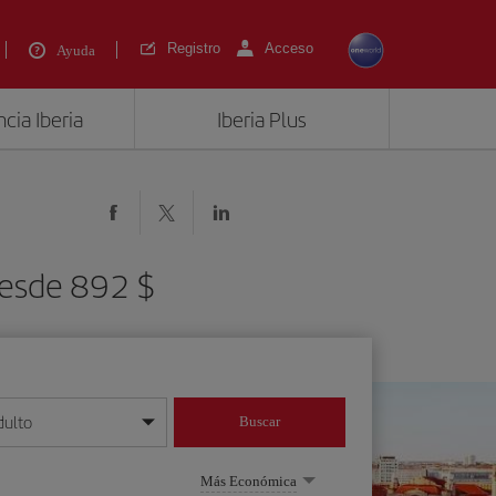
Registro
Acceso
Ayuda
cia Iberia
Iberia Plus
 desde 892 $
dulto
Buscar
o día/mes/año
Más Económica