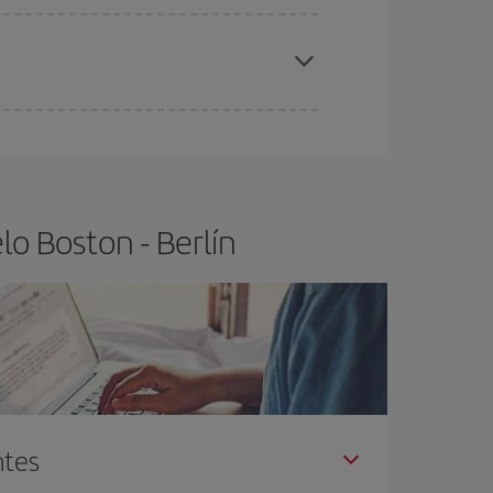
elo y de que las tarifas más baratas (turista)
ston-Berlín-dest
.
ra el vuelo más barato.
o Boston - Berlín
ntes