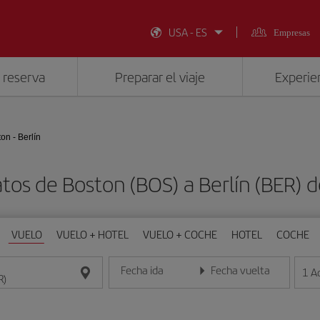
USA - ES
Empresas
 reserva
Preparar el viaje
Experien
on - Berlín
tos de Boston (BOS) a Berlín (BER)
VUELO
VUELO + HOTEL
VUELO + COCHE
HOTEL
COCHE
Fecha ida
Fecha vuelta
1
A
Introduce la fecha en formato día/mes/año
Introduce la fecha en format