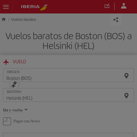
Saltar al contenido principal
Vuelos baratos
Vuelos baratos de Boston (BOS) a
Helsinki (HEL)
VUELO
ORIGEN
DESTINO
Seleccione
Ida y vuelta
una
opción
Pagar con Avios