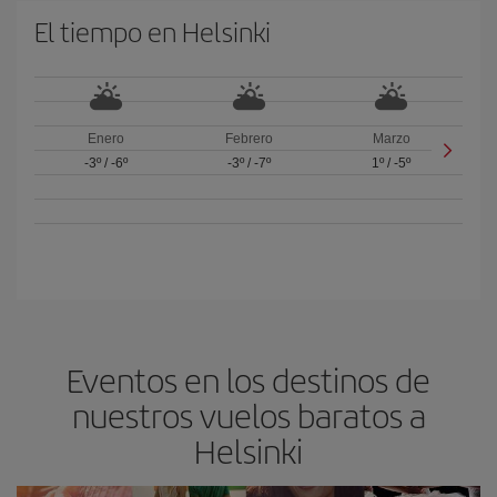
El tiempo en Helsinki
Enero
Febrero
Marzo
-3º
/
-6º
-3º
/
-7º
1º
/
-5º
Eventos en los destinos de
nuestros vuelos baratos a
Helsinki