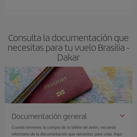
vayan agotando. Por eso, comprar con antelación es
fundamental
para conseguir
vuelos baratos a Brasilia-Dakar-
En Iberia, tenemos distintas tarifas para garantizarte el mejor
dest
.
precio según tus necesidades de viaje. La tarifa básica, te
asegura el vuelo más barato.
Consulta la documentación que
necesitas para tu vuelo Brasilia -
Dakar
Documentación general
Cuando termines la compra de tu billete de avión, recuerda
informarte de la documentación que necesitas para volar. Aquí