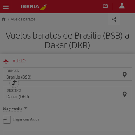
Saltar al contenido principal
Vuelos baratos
Vuelos baratos de Brasilia (BSB) a
Dakar (DKR)
VUELO
ORIGEN
DESTINO
Seleccione
Ida y vuelta
una
opción
Pagar con Avios