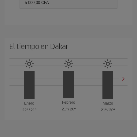
5.000,00 CFA
El tiempo en Dakar
Febrero
Enero
Marzo
21º
/
20º
22º
/
21º
21º
/
20º