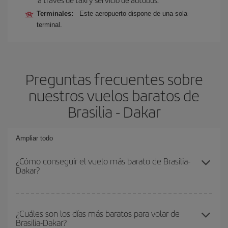
Terminales:
Este aeropuerto dispone de una sola
terminal.
Preguntas frecuentes sobre
nuestros vuelos baratos de
Brasilia - Dakar
Ampliar todo
¿Cómo conseguir el vuelo más barato de Brasilia-
Dakar?
Podrás ahorrar en tu billete de avión de Brasilia-Dakar-dest y
conseguir el vuelo más barato si evitas temporadas altas,
¿Cuáles son los días más baratos para volar de
Brasilia-Dakar?
compras con antelación y puedes ser flexible con las fechas y