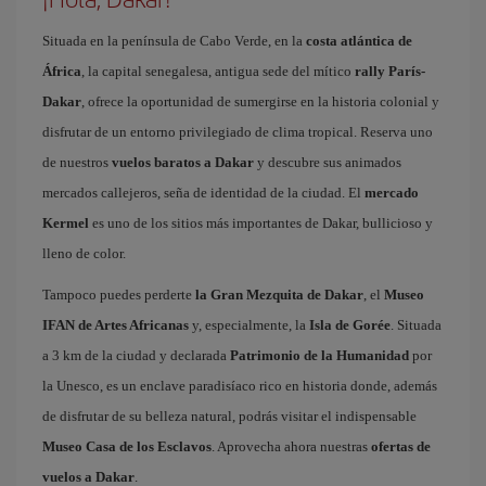
Situada en la península de Cabo Verde, en la
costa atlántica de
África
, la capital senegalesa, antigua sede del mítico
rally París-
Dakar
, ofrece la oportunidad de sumergirse en la historia colonial y
disfrutar de un entorno privilegiado de clima tropical. Reserva uno
de nuestros
vuelos baratos a Dakar
y descubre sus animados
mercados callejeros, seña de identidad de la ciudad. El
mercado
Kermel
es uno de los sitios más importantes de Dakar, bullicioso y
lleno de color.
Tampoco puedes perderte
la Gran Mezquita de Dakar
, el
Museo
IFAN de Artes Africanas
y, especialmente, la
Isla de Gorée
. Situada
a 3 km de la ciudad y declarada
Patrimonio de la Humanidad
por
la Unesco, es un enclave paradisíaco rico en historia donde, además
de disfrutar de su belleza natural, podrás visitar el indispensable
Museo Casa de los Esclavos
. Aprovecha ahora nuestras
ofertas de
vuelos a Dakar
.