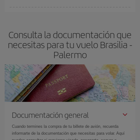
fundamental
para conseguir
vuelos baratos a Brasilia-Palermo-
En Iberia, tenemos distintas tarifas para garantizarte el mejor
dest
.
precio según tus necesidades de viaje. La tarifa básica, te
asegura el vuelo más barato.
Consulta la documentación que
necesitas para tu vuelo Brasilia -
Palermo
Documentación general
Cuando termines la compra de tu billete de avión, recuerda
informarte de la documentación que necesitas para volar. Aquí