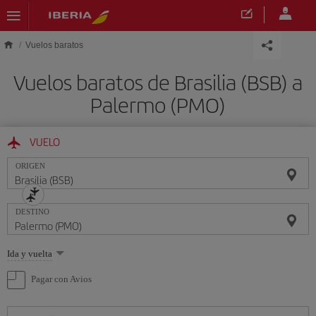
Saltar al contenido principal
Vuelos baratos
Vuelos baratos de Brasilia (BSB) a
Palermo (PMO)
VUELO
ORIGEN
DESTINO
Seleccione
Ida y vuelta
una
opción
Pagar con Avios