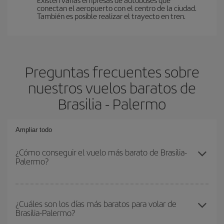
conectan el aeropuerto con el centro de la ciudad.
También es posible realizar el trayecto en tren.
Preguntas frecuentes sobre
nuestros vuelos baratos de
Brasilia - Palermo
Ampliar todo
¿Cómo conseguir el vuelo más barato de Brasilia-
Palermo?
Podrás ahorrar en tu billete de avión de Brasilia-Palermo-dest y
conseguir el vuelo más barato si evitas temporadas altas,
¿Cuáles son los días más baratos para volar de
Brasilia-Palermo?
compras con antelación y puedes ser flexible con las fechas y
horarios de ida y vuelta.