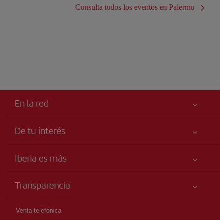
Consulta todos los eventos en Palermo
En la red
De tu interés
Tu seguridad es lo primero
Iberia es más
Accesibilidad
Noticias y Novedades
Compromiso de servicio
Transparencia
Grupo Iberia
Publicidad
Información Legal
Accionistas e Inversores
Mapa del sitio
Venta telefónica
Condiciones Transporte