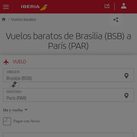
Saltar al contenido principal
Vuelos baratos
Vuelos baratos de Brasilia (BSB) a
París (PAR)
VUELO
ORIGEN
DESTINO
Seleccione
Ida y vuelta
una
opción
Pagar con Avios