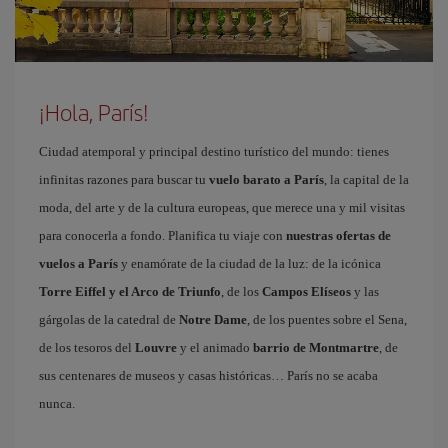
¡Hola, París!
Ciudad atemporal y principal destino turístico del mundo: tienes
infinitas razones para buscar tu
vuelo barato a París
, la capital de la
moda, del arte y de la cultura europeas, que merece una y mil visitas
para conocerla a fondo. Planifica tu viaje con
nuestras ofertas de
vuelos a París
y enamórate de la ciudad de la luz: de la icónica
Torre Eiffel y el Arco de Triunfo
, de los
Campos Elíseos
y las
gárgolas de la catedral de
Notre Dame
, de los puentes sobre el Sena,
de los tesoros del
Louvre
y el animado
barrio de Montmartre
, de
sus centenares de museos y casas históricas… París no se acaba
nunca.