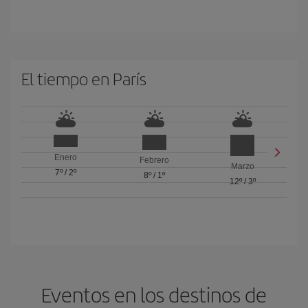
El tiempo en París
Enero
Febrero
Marzo
7º
/
2º
8º
/
1º
12º
/
3º
Eventos en los destinos de