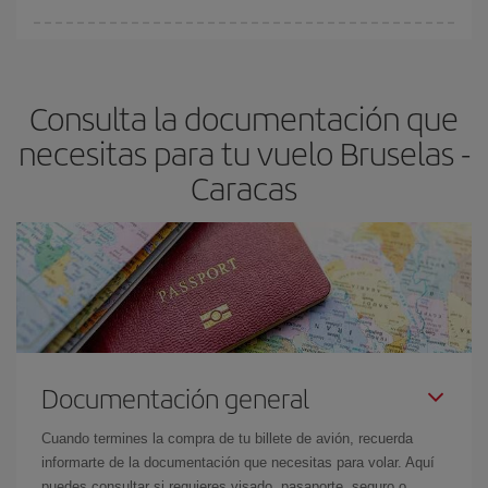
fundamental
para conseguir
vuelos baratos a Bruselas-
En Iberia, tenemos distintas tarifas para garantizarte el mejor
Caracas-dest
.
precio según tus necesidades de viaje. La tarifa básica, te
asegura el vuelo más barato.
Consulta la documentación que
necesitas para tu vuelo Bruselas -
Caracas
Documentación general
Cuando termines la compra de tu billete de avión, recuerda
informarte de la documentación que necesitas para volar. Aquí
puedes consultar si requieres visado, pasaporte, seguro o