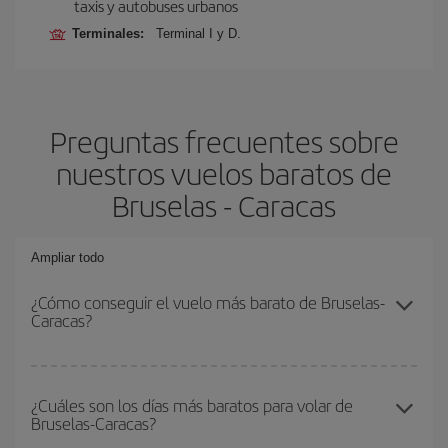
taxis y autobuses urbanos
Terminales:
Terminal I y D.
Preguntas frecuentes sobre
nuestros vuelos baratos de
Bruselas - Caracas
Ampliar todo
¿Cómo conseguir el vuelo más barato de Bruselas-
Caracas?
Podrás ahorrar en tu billete de avión de Bruselas-Caracas-dest y
conseguir el vuelo más barato si evitas temporadas altas,
¿Cuáles son los días más baratos para volar de
Bruselas-Caracas?
compras con antelación y puedes ser flexible con las fechas y
horarios de ida y vuelta.