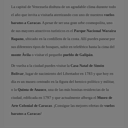
La capital de Venezuela disfruta de un agradable clima durante todo
el año que invita a visitarla aterrizando con uno de nuestros
vuelos
baratos a Caracas
. A pesar de ser una gran urbe cosmopolita, uno
de sus mayores atractivos turísticos es el
Parque Nacional Waraira
Rapano
, ubicado en la cordillera de la costa. Allí puedes pasear por
sus diferentes tipos de bosques, subir en teleférico hasta la cima del
monte Ávila
o visitar el pequeño
pueblo de Galipán
.
De vuelta a la ciudad puedes visitar la
Casa Natal de Simón
Bolívar
, lugar de nacimiento del Libertador en 1783 y que hoy en
día es un museo centrado en la figura del heroico político y militar,
o la
Quinta de Anauco
, una de las más bonitas residencias de la
ciudad, edificada en 1797 y que actualmente alberga el
Museo de
Arte Colonial de Caracas
. ¡Consigue las mejores ofertas de
vuelos
baratos a Caracas
!