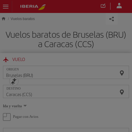
Saltar al contenido principal
Vuelos baratos
Vuelos baratos de Bruselas (BRU)
a Caracas (CCS)
VUELO
ORIGEN
DESTINO
Seleccione
Ida y vuelta
una
opción
Pagar con Avios