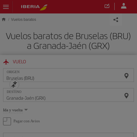
Saltar al contenido principal
Vuelos baratos
Vuelos baratos de Bruselas (BRU)
a Granada-Jaén (GRX)
VUELO
ORIGEN
DESTINO
Seleccione
Ida y vuelta
una
opción
Pagar con Avios