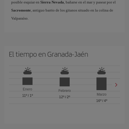
posible esquiar en
Sierra Nevada
, bañarse en el mar y pasear por el
Sacromonte
, antiguo barrio de los gitanos situado en la colina de
Valparaíso.
El tiempo en Granada-Jaén
Enero
Febrero
Marzo
11º
/
1º
12º
/
2º
16º
/
4º