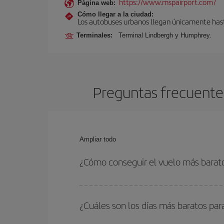
https://www.mspairport.com/
Página web:
Cómo llegar a la ciudad:
Los autobuses urbanos llegan únicamente hasta
Terminales:
Terminal Lindbergh y Humphrey.
Preguntas frecuentes
Ampliar todo
¿Cómo conseguir el vuelo más barat
Podrás ahorrar en tu billete de avión de Bruselas
las fechas y horarios de ida y vuelta.
¿Cuáles son los días más baratos par