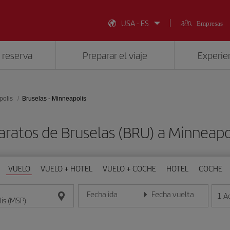
USA - ES
Empresas
 reserva
Preparar el viaje
Experien
polis
Bruselas - Minneapolis
aratos de Bruselas (BRU) a Minneapo
VUELO
VUELO + HOTEL
VUELO + COCHE
HOTEL
COCHE
Fecha ida
Fecha vuelta
1
A
Introduce la fecha en formato día/mes/año
Introduce la fecha en format