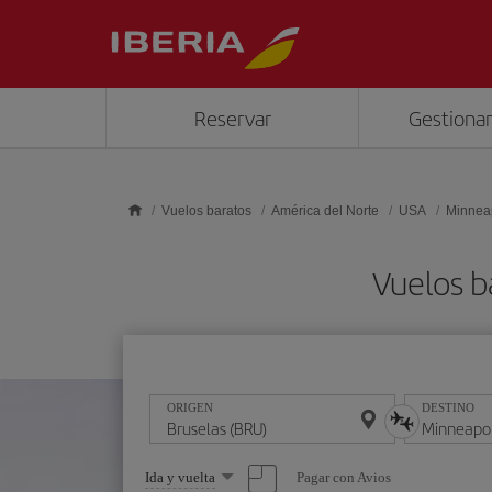
Saltar al contenido principal
Reservar
Gestionar
Vuelos baratos
América del Norte
USA
Minnea
Vuelos b
ORIGEN
DESTINO
Seleccione
Pagar con Avios
Ida y vuelta