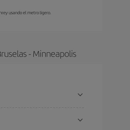
hrey usando el metro ligero.
ruselas - Minneapolis
, compras con antelación y puedes ser flexible con