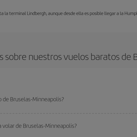
 la terminal Lindbergh, aunque desde ella es posible llegar a la Hump
 sobre nuestros vuelos baratos de B
o de Bruselas-Minneapolis?
-Minneapolis-dest y conseguir el vuelo más barato si evitas temporadas altas
a volar de Bruselas-Minneapolis?