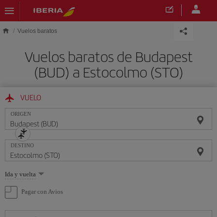
Saltar al contenido principal
Vuelos baratos
Vuelos baratos de Budapest
(BUD) a Estocolmo (STO)
VUELO
ORIGEN
DESTINO
Seleccione
Ida y vuelta
una
opción
Pagar con Avios