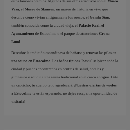
estos famosos premios. Algunos de sus otros atractivos son el
Museo
Vasa
, el
Museo de Skansen
, un museo de historia en vivo que
describe cómo vivían antiguamente los suecos, el
Gamla Stan
,
también conocida como la ciudad vieja, el
Palacio Real, el
Ayuntamiento
de Estocolmo o el parque de atracciones
Grona
Lund
.
Descubre la tradición escandinava de bañarse y renovar las pilas en
una
sauna en Estocolmo
. Los baños típicos “bastu” salpican toda la
ciudad y puedes encontrarlos en centros de salud, hoteles y
gimnasios o acudir a una sauna tradicional en el casco antiguo. Date
un capricho; tu cuerpo te lo agradecerá. ¡Nuestras
ofertas de vuelos
a Estocolmo
te están esperando, no dejes escapar la oportunidad de
visitarla!