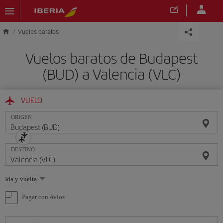
Saltar al contenido principal
Vuelos baratos
Vuelos baratos de Budapest
(BUD) a Valencia (VLC)
VUELO
ORIGEN
DESTINO
Seleccione
Ida y vuelta
una
opción
Pagar con Avios