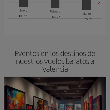
Enero
Febrero
Marzo
15º
/
7º
16º
/
7º
19º
/
9º
Eventos en los destinos de
nuestros vuelos baratos a
Valencia