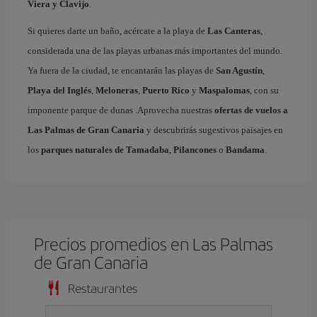
Viera y Clavijo
.
Si quieres darte un baño, acércate a la playa de
Las Canteras
,
considerada una de las playas urbanas más importantes del mundo.
Ya fuera de la ciudad, te encantarán las playas de
San Agustín
,
Playa del Inglés
,
Meloneras
,
Puerto Rico
y
Maspalomas
, con su
imponente parque de dunas .Aprovecha nuestras
ofertas de vuelos a
Las Palmas de Gran Canaria
y descubrirás sugestivos paisajes en
los
parques naturales de Tamadaba
,
Pilancones
o
Bandama
.
Precios promedios en Las Palmas
de Gran Canaria
Restaurantes