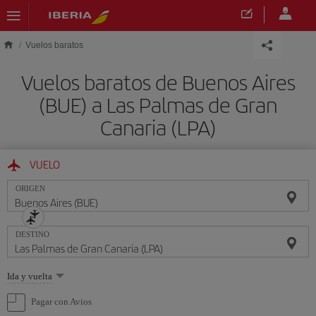
Saltar al contenido principal
Vuelos baratos
Vuelos baratos de Buenos Aires
(BUE) a Las Palmas de Gran
Canaria (LPA)
VUELO
ORIGEN
DESTINO
Seleccione
Ida y vuelta
una
opción
Pagar con Avios