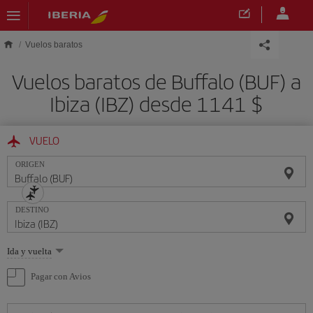
Saltar al contenido principal
Vuelos baratos
Vuelos baratos de Buffalo (BUF) a
Ibiza (IBZ) desde 1141 $
VUELO
ORIGEN
DESTINO
Seleccione
Ida y vuelta
una
opción
Pagar con Avios