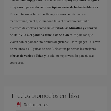
movimiento hippy
e invita al relax en sus
playas y calas de aguas
turquesas
o paseando entre sus
típicas casas de fachadas blancas
.
Reserva tu
vuelo barato a Ibiza
y aterriza en este paraíso
mediterráneo, en el que tampoco falta el atractivo cultural e
histórico de enclaves como su
Catedral, las Murallas y el barrio
de Dalt Vila o el poblado fenicio de Sa Caleta
. Y para los que
viajan con el paladar: no olvides degustar su “sofrit pagés”, el arroz
de matanza o el “guisat de peix”. Nosotros ponemos las
mejores
ofertas de vuelos a Ibiza
y la isla, su mejor versión para ti, seas
como seas.
Precios promedios en Ibiza
Restaurantes