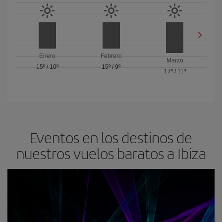
Enero
Febrero
Marzo
15º
/
10º
15º
/
9º
17º
/
11º
Eventos en los destinos de
nuestros vuelos baratos a Ibiza