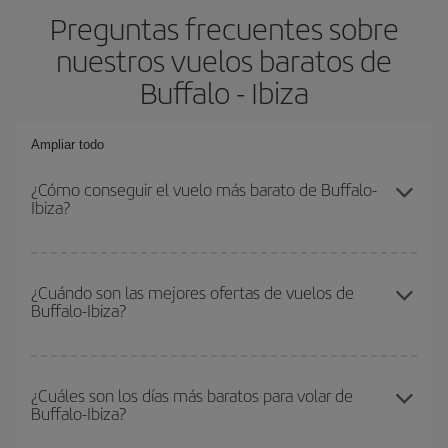
Preguntas frecuentes sobre
nuestros vuelos baratos de
Buffalo - Ibiza
Ampliar todo
¿Cómo conseguir el vuelo más barato de Buffalo-
Ibiza?
Podrás ahorrar en tu billete de avión de Buffalo-Ibiza-dest y
conseguir el vuelo más barato si evitas temporadas altas,
¿Cuándo son las mejores ofertas de vuelos de
Buffalo-Ibiza?
compras con antelación y puedes ser flexible con las fechas y
horarios de ida y vuelta.
Puedes conseguir los vuelos más baratos viajando
fuera de las
temporadas altas
. Aunque depende de tu destino, por lo general
¿Cuáles son los días más baratos para volar de
Buffalo-Ibiza?
las Navidades, la Semana Santa y los periodos de vacaciones
escolares son temporada alta. Además, sobre todo si estás