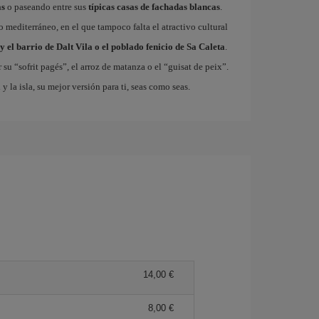
as
o paseando entre sus
típicas casas de fachadas blancas
.
so mediterráneo, en el que tampoco falta el atractivo cultural
y el barrio de Dalt Vila o el poblado fenicio de Sa Caleta
.
 su “sofrit pagés”, el arroz de matanza o el “guisat de peix”.
a
y la isla, su mejor versión para ti, seas como seas.
14,00 €
8,00 €