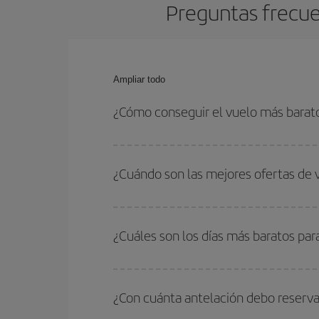
Preguntas frecue
Ampliar todo
¿Cómo conseguir el vuelo más barato
Podrás ahorrar en tu billete de avión de Burdeos-
fechas y horarios de ida y vuelta.
¿Cuándo son las mejores ofertas de 
Puedes conseguir los vuelos más baratos viajan
periodos de vacaciones escolares son temporada
¿Cuáles son los días más baratos par
precios encontrarás.
Para saber qué días te saldrá más económico vol
quieres ir y en qué fechas habías pensado viajar
¿Con cuánta antelación debo reserva
para que puedas encontrar la mejor oferta. Ademá