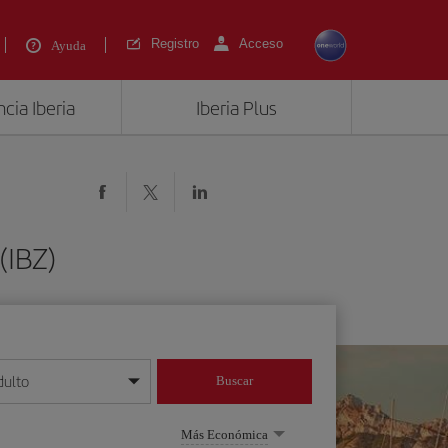
Registro
Acceso
Ayuda
cia Iberia
Iberia Plus
(IBZ)
dulto
Buscar
o día/mes/año
Más Económica