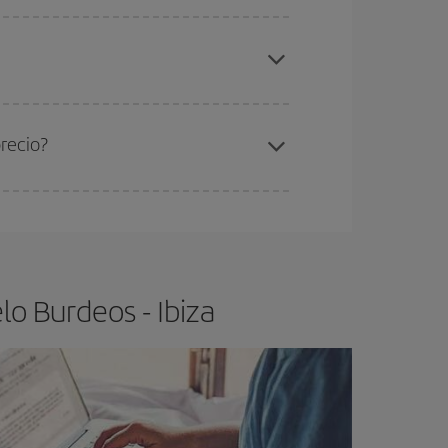
elo y de que las tarifas más baratas (turista)
rdeos-Ibiza-dest
.
ra el vuelo más barato.
recio?
ser flexible.
Lo normal es que
cuanto antes
 poco abiertos, podrás
elegir el precio más
o Burdeos - Ibiza