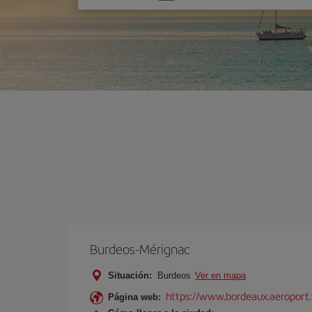
una
opción
Burdeos-Mérignac
Situación:
Burdeos
Ver en mapa
https://www.bordeaux.aeroport.
Página web: