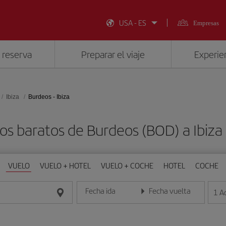
USA - ES
Empresas
 reserva
Preparar el viaje
Experien
Ibiza
Burdeos - Ibiza
os baratos de Burdeos (BOD) a Ibiza 
VUELO
VUELO + HOTEL
VUELO + COCHE
HOTEL
COCHE
Fecha ida
Fecha vuelta
1
A
Introduce la fecha en formato día/mes/año
Introduce la fecha en format