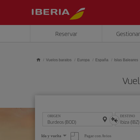
Saltar al contenido principal
Reservar
Gestionar
Vuelos baratos
Europa
España
Islas Baleares
Vuel
ORIGEN
DESTINO
Seleccione
Pagar con Avios
Ida y vuelta