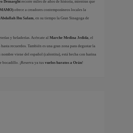
o Demaeght
recorre miles de años de historia, mientras que
 (MAMO)
ofrece a creadores contemporáneos locales la
 Abdallah Ibn Salam
, en su tiempo la Gran Sinagoga de
terías y heladerías. Acércate al
Marche Medina Jedida
, el
s hasta recuerdos. También es una gran zona para degustar la
u nombre viene del español (calentita), está hecha con harina
e bocadillo. ¡Reserva ya tus
vuelos baratos a Orán
!