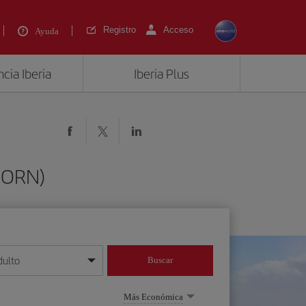
Registro
Acceso
Ayuda
cia Iberia
Iberia Plus
 (ORN)
dulto
Buscar
o día/mes/año
Más Económica