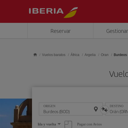
Saltar al contenido principal
Reservar
Gestionar
Vuelos baratos
África
Argelia
Oran
Burdeos 
Vuelo
ORIGEN
DESTINO
Seleccione
Pagar con Avios
Ida y vuelta