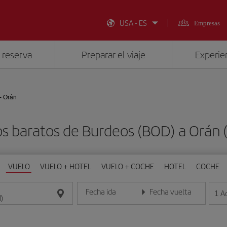
USA - ES
Empresas
 reserva
Preparar el viaje
Experien
- Orán
s baratos de Burdeos (BOD) a Orán
VUELO
VUELO + HOTEL
VUELO + COCHE
HOTEL
COCHE
Fecha ida
Fecha vuelta
1
A
Introduce la fecha en formato día/mes/año
Introduce la fecha en format