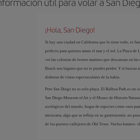
nformación útil para volar a San Die
¡Hola, San Diego!
Si hay una ciudad en California que lo tiene todo, es Sa
perfecto para quienes aman el mar y el sol. La Playa de L
ver las colonias de leones marinos que descansan en las 
Beach son lugares que no te puedes perder. Y si buscas a
disfrutar de vistas espectaculares de la bahía.
Pero San Diego no es solo playa. El Balboa Park es un o
San Diego Museum of Art y el Museo de Historia Natura
zoológicos del mundo, hogar de especies como osos pand
mexicana, algo que se refleja en su gastronomía: no pued
de los puestos callejeros de Old Town. Vuelos baratos: el