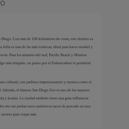
go
n Diego. Con más de 100 kilómetros de costa, este destino es
a Jolla es una de las más icónicas, ideal para hacer snorkel y
rocas. Para los amantes del surf, Pacific Beach y Mission
lgo más relajado, un paseo por el Embarcadero te permitirá
asis cultural, con jardines impresionantes y museos como el
l. Además, el famoso San Diego Zoo es uno de los mejores
a y koalas. La ciudad también tiene una gran influencia
es irte sin probar unos auténticos tacos de pescado en uno
 secreto para viajar más.