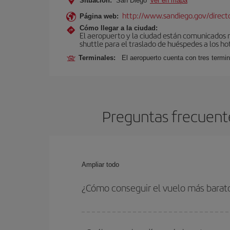
Situación:
San Diego
Ver en mapa
http://www.sandiego.gov/director
Página web:
Cómo llegar a la ciudad:
El aeropuerto y la ciudad están comunicados me
shuttle para el traslado de huéspedes a los ho
Terminales:
El aeropuerto cuenta con tres termin
Preguntas frecuente
Ampliar todo
¿Cómo conseguir el vuelo más barat
Podrás ahorrar en tu billete de avión de Burdeos-
las fechas y horarios de ida y vuelta.