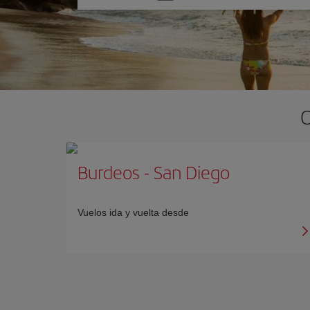
una
opción
O
Burdeos
-
San Diego
Vuelos ida y vuelta desde