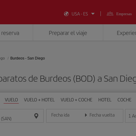
USA - ES
Empresas
 reserva
Preparar el viaje
Experien
ego
Burdeos - San Diego
baratos de Burdeos (BOD) a San Die
VUELO
VUELO + HOTEL
VUELO + COCHE
HOTEL
COCHE
Fecha ida
Fecha vuelta
1
A
Introduce la fecha en formato día/mes/año
Introduce la fecha en format