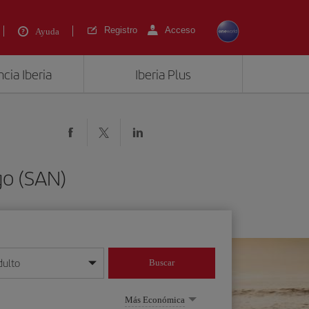
Registro
Acceso
Ayuda
cia Iberia
Iberia Plus
go (SAN)
dulto
Buscar
o día/mes/año
Más Económica