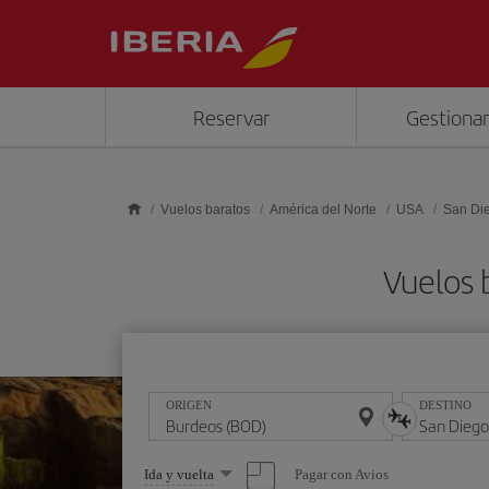
Saltar al contenido principal
Reservar
Gestionar
Vuelos baratos
América del Norte
USA
San Di
Vuelos 
ORIGEN
DESTINO
Seleccione
Pagar con Avios
Ida y vuelta