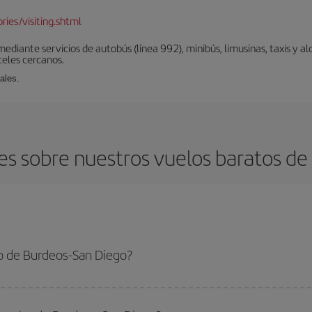
ies/visiting.shtml
diante servicios de autobús (línea 992), minibús, limusinas, taxis y alq
teles cercanos.
ales.
s sobre nuestros vuelos baratos de
o de Burdeos-San Diego?
San Diego-dest y conseguir el vuelo más barato si evitas temporadas altas, c