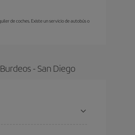
uiler de coches. Existe un servicio de autobús o
 Burdeos - San Diego
ompras con antelación y puedes ser flexible con