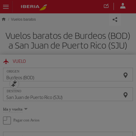
Saltar al contenido principal
Vuelos baratos
Vuelos baratos de Burdeos (BOD)
a San Juan de Puerto Rico (SJU)
VUELO
ORIGEN
DESTINO
Seleccione
Ida y vuelta
una
opción
Pagar con Avios