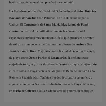
histórico es viajar en el tiempo a la época colonial.
La Fortaleza
, residencia oficial del Gobernado, y el
Sitio Histórico
Nacional de San Juan
son Patrimonio de la Humanidad por la
Unesco. El
Cementerio de Santa María Magdalena de Pazzi
construido frente al mar Atlántico durante la época colonial
española es también muy interesante. Si lo que quieres es disfrutar
de sol y mar, tampoco te pierdas nuestras
ofertas de vuelos a San
Juan de Puerto Rico
. Muy próximas a la ciudad encontrarás zonas
de playa como
Ocean Park
o el
Escambrón
. Si prefieres estar
alejado de todo, hay otros rincones de Puerto Rico que te dejarán sin
aliento como la Playa Secreta de Vieques, la Bahía Salinas en Cabo
Rojo o la Spanish Wall. También puedes desplazarte en un ferry a
alguna de las pequeñas islas de alrededor, como la Playa Flamenco,
en la
isla de Culebra
o la
Isla Mona
, área de gran valor ecológico.