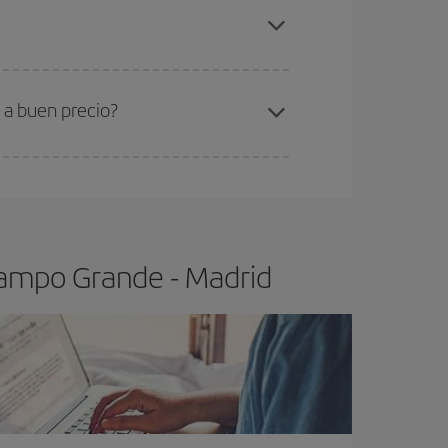
ampo Grande-Madrid-dest
.
ra el vuelo más barato.
 a buen precio?
ser flexible.
Lo normal es que
cuanto antes
 poco abiertos, podrás
elegir el precio más
Campo Grande - Madrid