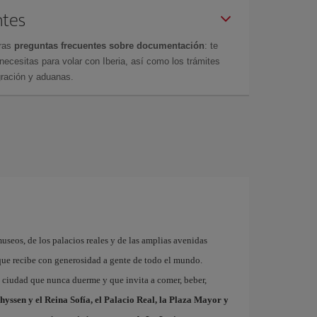
ntes
tras
preguntas frecuentes sobre documentación
: te
cesitas para volar con Iberia, así como los trámites
gración y aduanas.
museos, de los palacios reales y de las amplias avenidas
que recibe con generosidad a gente de todo el mundo.
a ciudad que nunca duerme y que invita a comer, beber,
hyssen y el Reina Sofía, el Palacio Real, la Plaza Mayor y