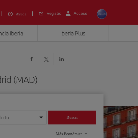
Registro
Acceso
Ayuda
cia Iberia
Iberia Plus
drid (MAD)
dulto
Buscar
o día/mes/año
Más Económica