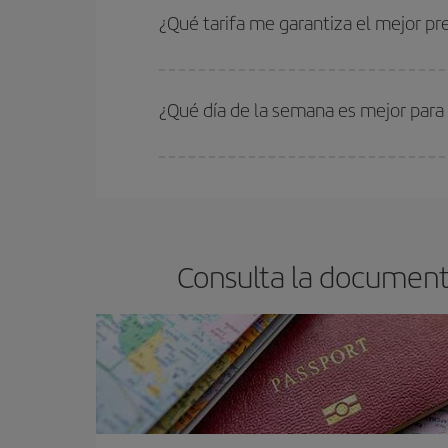
estén disponibles o se vayan agotando. Por eso,
¿Qué tarifa me garantiza el mejor p
En Iberia, tenemos distintas tarifas para garantiz
¿Qué día de la semana es mejor para
Cualquier día de la semana puedes encontrar vuel
reserves tus billetes de avión más baratos te sal
barato.
Consulta la document