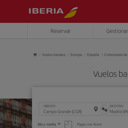
Saltar al contenido principal
Reservar
Gestionar
Vuelos baratos
Europa
España
Comunidad de
Vuelos ba
ORIGEN
DESTINO
Seleccione
Pagar con Avios
Ida y vuelta