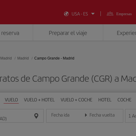
USA - ES
Empresas
 reserva
Preparar el viaje
Experien
 Madrid
Madrid
Campo Grande - Madrid
ratos de Campo Grande (CGR) a Ma
VUELO
VUELO + HOTEL
VUELO + COCHE
HOTEL
COCHE
Fecha ida
Fecha vuelta
1
A
Introduce la fecha en formato día/mes/año
Introduce la fecha en format