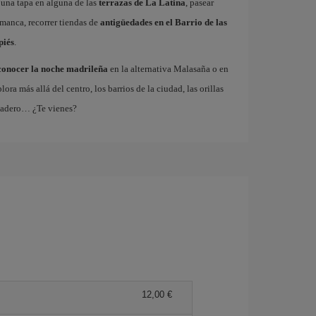
 una tapa en alguna de las
terrazas de La Latina
, pasear
amanca, recorrer tiendas de
antigüedades en el Barrio de las
piés
.
conocer la noche madrileña
en la alternativa Malasaña o en
 más allá del centro, los barrios de la ciudad, las orillas
tadero… ¿Te vienes?
12,00 €