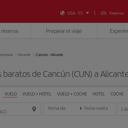
USA - ES
Empresas
 reserva
Preparar el viaje
Experien
lenciana
Alicante
Cancún - Alicante
 baratos de Cancún (CUN) a Alicant
VUELO
VUELO + HOTEL
VUELO + COCHE
HOTEL
COCHE
Fecha ida
Fecha vuelta
1
A
Introduce la fecha en formato día/mes/año
Introduce la fecha en format