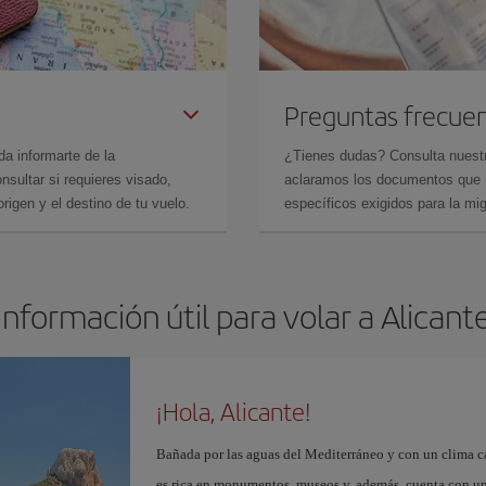
Preguntas frecue
da informarte de la
¿Tienes dudas? Consulta nues
sultar si requieres visado,
aclaramos los documentos que ne
rigen y el destino de tu vuelo.
específicos exigidos para la mi
Información útil para volar a Alicant
¡Hola, Alicante!
Bañada por las aguas del Mediterráneo y con un clima cál
es rica en monumentos, museos y, además, cuenta con una