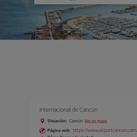
una
opción
Internacional de Cancún
Situación:
Cancún
Ver en mapa
https://www.airportcancun.com
Página web: