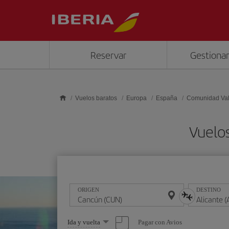
Saltar al contenido principal
Reservar
Gestionar
Vuelos baratos
Europa
España
Comunidad Va
Vuelos
ORIGEN
DESTINO
Seleccione
Pagar con Avios
Ida y vuelta