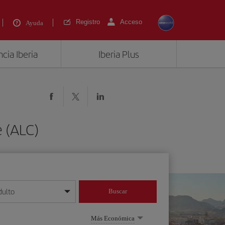
Registro
Acceso
Ayuda
cia Iberia
Iberia Plus
e (ALC)
dulto
Buscar
o día/mes/año
Más Económica