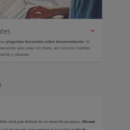
ntes
tras
preguntas frecuentes sobre documentación
: te
cesitas para volar con Iberia, así como los trámites
gración y aduanas.
e
ido ideal para disfrutar de sus maravillosas playas,
Alicante
 isla de ensueño justo enfrente de la ciudad: la
isla de