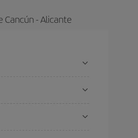
e Cancún - Alicante
ras con antelación y puedes ser flexible con las
ratos
. Dinos desde dónde vuelas, a dónde
ra días cercanos
, tanto de ida como de vuelta,
gunos
horarios
puede que te hagan ahorrar aún
eral las Navidades, la Semana Santa y los