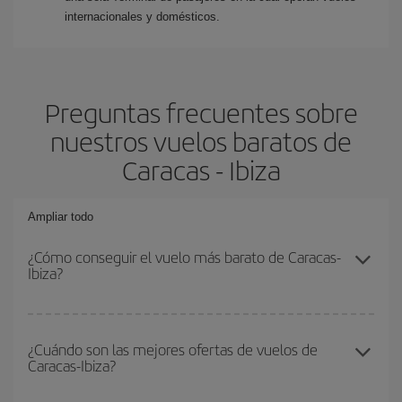
internacionales y domésticos.
Preguntas frecuentes sobre
nuestros vuelos baratos de
Caracas - Ibiza
Ampliar todo
¿Cómo conseguir el vuelo más barato de Caracas-
Ibiza?
Podrás ahorrar en tu billete de avión de Caracas-Ibiza-dest y
conseguir el vuelo más barato si evitas temporadas altas,
¿Cuándo son las mejores ofertas de vuelos de
Caracas-Ibiza?
compras con antelación y puedes ser flexible con las fechas y
horarios de ida y vuelta.