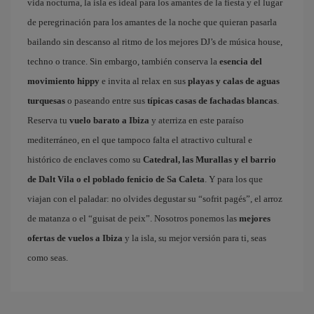
vida nocturna, la isla es ideal para los amantes de la fiesta y el lugar
de peregrinación para los amantes de la noche que quieran pasarla
bailando sin descanso al ritmo de los mejores DJ’s de música house,
techno o trance. Sin embargo, también conserva la
esencia del
movimiento hippy
e invita al relax en sus
playas y calas de aguas
turquesas
o paseando entre sus
típicas casas de fachadas blancas
.
Reserva tu
vuelo barato a Ibiza
y aterriza en este paraíso
mediterráneo, en el que tampoco falta el atractivo cultural e
histórico de enclaves como su
Catedral, las Murallas y el barrio
de Dalt Vila o el poblado fenicio de Sa Caleta
. Y para los que
viajan con el paladar: no olvides degustar su “sofrit pagés”, el arroz
de matanza o el “guisat de peix”. Nosotros ponemos las
mejores
ofertas de vuelos a Ibiza
y la isla, su mejor versión para ti, seas
como seas.