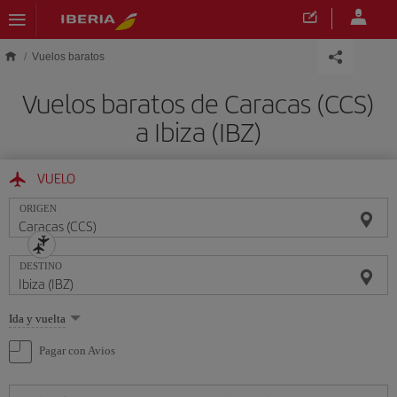
Saltar al contenido principal
Vuelos baratos
Vuelos baratos de Caracas (CCS)
a Ibiza (IBZ)
VUELO
ORIGEN
DESTINO
Seleccione
Ida y vuelta
una
opción
Pagar con Avios