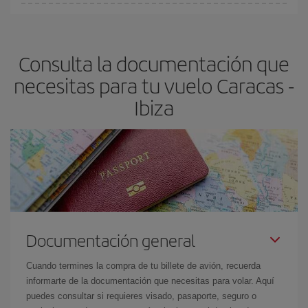
Cualquier día de la semana puedes encontrar vuelos baratos. Las
claves para encontrar los mejores precios son
anticiparte y ser
flexible.
Lo normal es que
cuanto antes
reserves tus billetes de
Consulta la documentación que
avión más baratos te saldrán. Además, si buscas los vuelos con
las fechas y los horarios del viaje un poco abiertos, podrás
elegir
necesitas para tu vuelo Caracas -
el precio más barato.
Ibiza
Documentación general
Cuando termines la compra de tu billete de avión, recuerda
informarte de la documentación que necesitas para volar. Aquí
puedes consultar si requieres visado, pasaporte, seguro o