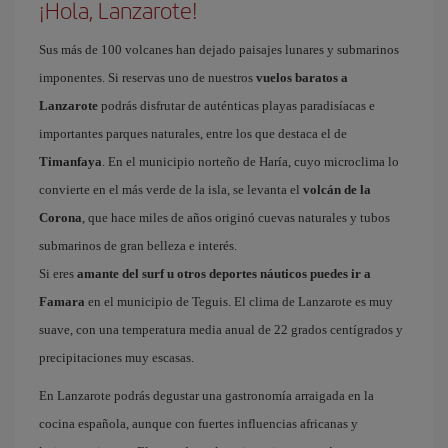
¡Hola, Lanzarote!
Sus más de 100 volcanes han dejado paisajes lunares y submarinos
imponentes. Si reservas uno de nuestros
vuelos baratos a
Lanzarote
podrás disfrutar de auténticas playas paradisíacas e
importantes parques naturales, entre los que destaca el de
Timanfaya
. En el municipio norteño de Haría, cuyo microclima lo
convierte en el más verde de la isla, se levanta el
volcán de la
Corona
, que hace miles de años originó cuevas naturales y tubos
submarinos de gran belleza e interés.
Si eres
amante del surf u otros deportes náuticos puedes ir a
Famara
en el municipio de Teguis. El clima de Lanzarote es muy
suave, con una temperatura media anual de 22 grados centígrados y
precipitaciones muy escasas.
En Lanzarote podrás degustar una gastronomía arraigada en la
cocina española, aunque con fuertes influencias africanas y