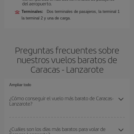
del aeropuerto.
Terminales:
Dos terminales de pasajeros, la terminal 1
la terminal 2 y una de carga.
Preguntas frecuentes sobre
nuestros vuelos baratos de
Caracas - Lanzarote
Ampliar todo
¿Cómo conseguir el vuelo más barato de Caracas-
Lanzarote?
Podrás ahorrar en tu billete de avión de Caracas-Lanzarote-dest y
conseguir el vuelo más barato si evitas temporadas altas,
¿Cuáles son los días más baratos para volar de
compras con antelación y puedes ser flexible con las fechas y