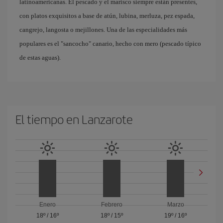
latinoamericanas. El pescado y el marisco siempre están presentes,
con platos exquisitos a base de atún, lubina, merluza, pez espada,
cangrejo, langosta o mejillones. Una de las especialidades más
populares es el "sancocho" canario, hecho con mero (pescado típico
de estas aguas).
El tiempo en Lanzarote
Enero
Febrero
Marzo
18º
/
16º
18º
/
15º
19º
/
16º