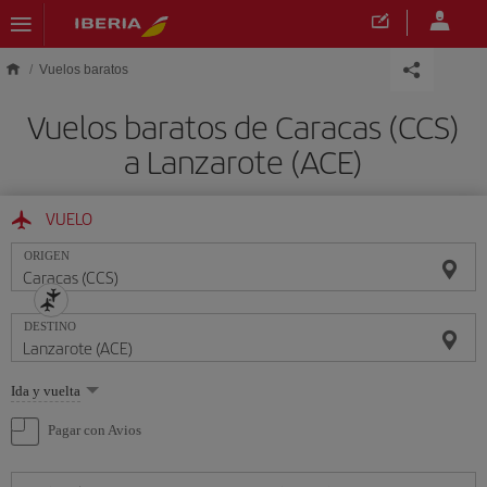
Saltar al contenido principal
Vuelos baratos
Vuelos baratos de Caracas (CCS)
a Lanzarote (ACE)
VUELO
ORIGEN
DESTINO
Seleccione
Ida y vuelta
una
opción
Pagar con Avios