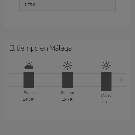
7,75 €
El tiempo en Málaga
Enero
Febrero
Marzo
14º
/
9º
15º
/
9º
17º
/
11º