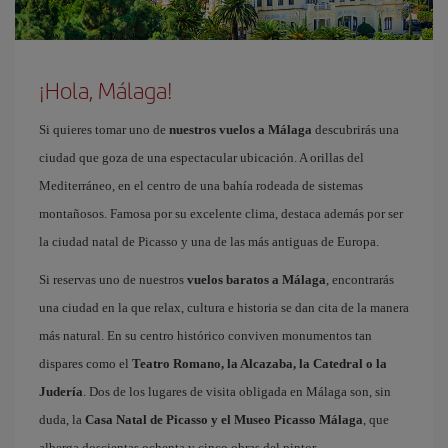
¡Hola, Málaga!
Si quieres tomar uno de
nuestros vuelos a Málaga
descubrirás una
ciudad que goza de una espectacular ubicación. A orillas del
Mediterráneo, en el centro de una bahía rodeada de sistemas
montañosos. Famosa por su excelente clima, destaca además por ser
la ciudad natal de Picasso y una de las más antiguas de Europa.
Si reservas uno de nuestros
vuelos baratos a Málaga
, encontrarás
una ciudad en la que relax, cultura e historia se dan cita de la manera
más natural. En su centro histórico conviven monumentos tan
dispares como el
Teatro Romano, la Alcazaba, la Catedral o la
Judería
. Dos de los lugares de visita obligada en Málaga son, sin
duda, la
Casa Natal de Picasso y el Museo Picasso Málaga
, que
alberga doscientas ochenta y cinco obras del pintor.