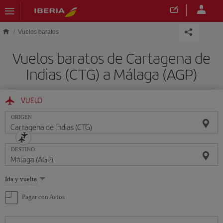
Saltar al contenido principal
Vuelos baratos
Vuelos baratos de Cartagena de
Indias (CTG) a Málaga (AGP)
VUELO
ORIGEN
DESTINO
Seleccione
Ida y vuelta
una
opción
Pagar con Avios