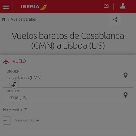
Saltar al contenido principal
Vuelos baratos
Vuelos baratos de Casablanca
(CMN) a Lisboa (LIS)
VUELO
ORIGEN
DESTINO
Seleccione
Ida y vuelta
una
opción
Pagar con Avios