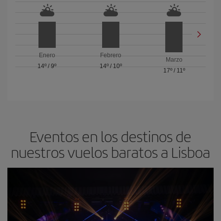
Enero
Febrero
Marzo
14º
/
9º
14º
/
10º
17º
/
11º
Eventos en los destinos de
nuestros vuelos baratos a Lisboa