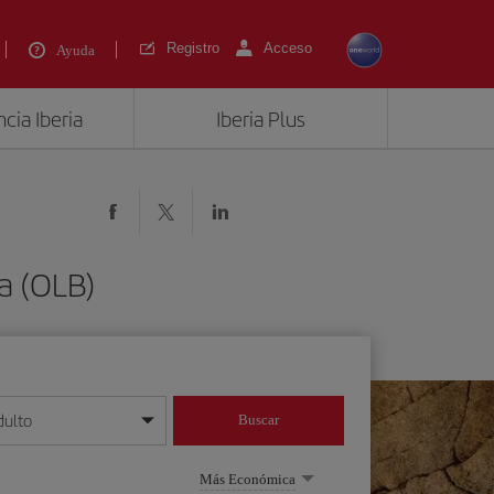
Registro
Acceso
Ayuda
cia Iberia
Iberia Plus
a (OLB)
dulto
Buscar
o día/mes/año
Más Económica