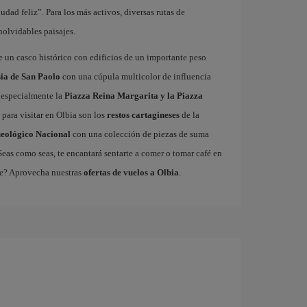
dad feliz”. Para los más activos, diversas rutas de
olvidables paisajes.
de un casco histórico con edificios de un importante peso
sia de San Paolo
con una cúpula multicolor de influencia
, especialmente la
Piazza Reina Margarita y la Piazza
s para visitar en Olbia son los
restos cartagineses
de la
eológico Nacional
con una colección de piezas de suma
Seas como seas, te encantará sentarte a comer o tomar café en
ece? Aprovecha nuestras
ofertas de vuelos a Olbia
.