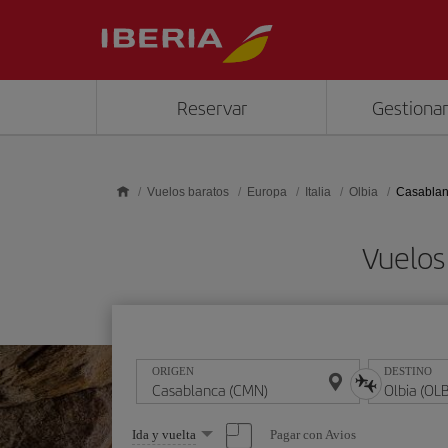
Saltar al contenido principal
Reservar
Gestionar
Vuelos baratos
Europa
Italia
Olbia
Casablan
Vuelos
ORIGEN
DESTINO
Seleccione
Pagar con Avios
Ida y vuelta