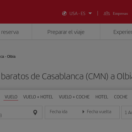
USA - ES
Empresas
 reserva
Preparar el viaje
Experien
ca - Olbia
 baratos de Casablanca (CMN) a Olbi
VUELO
VUELO + HOTEL
VUELO + COCHE
HOTEL
COCHE
Fecha ida
Fecha vuelta
1
A
Introduce la fecha en formato día/mes/año
Introduce la fecha en format