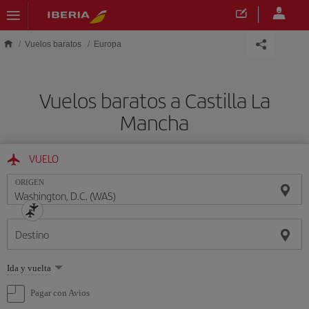
Saltar al contenido principal
Vuelos baratos
Europa
Vuelos baratos a Castilla La
Mancha
VUELO
ORIGEN
Destino
Seleccione
Ida y vuelta
una
opción
Pagar con Avios