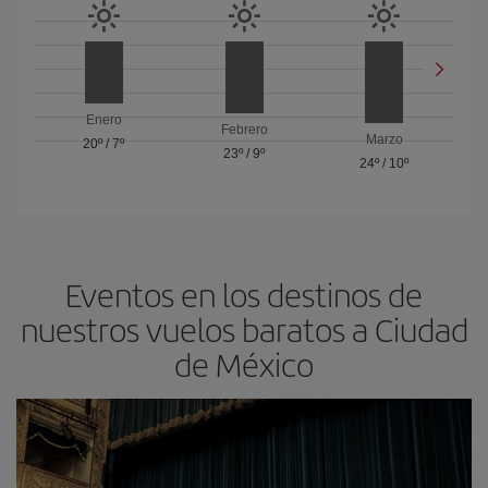
Enero
Febrero
Marzo
20º
/
7º
23º
/
9º
24º
/
10º
Eventos en los destinos de
nuestros vuelos baratos a Ciudad
de México