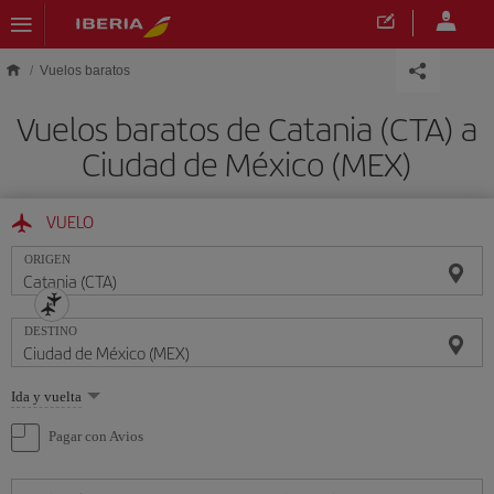
Saltar al contenido principal
Vuelos baratos
Vuelos baratos de Catania (CTA) a
Ciudad de México (MEX)
VUELO
ORIGEN
DESTINO
Seleccione
Ida y vuelta
una
opción
Pagar con Avios