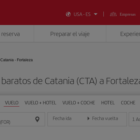
USA - ES
Empresas
 reserva
Preparar el viaje
Experien
Catania - Fortaleza
 baratos de Catania (CTA) a Fortalez
VUELO
VUELO + HOTEL
VUELO + COCHE
HOTEL
COCHE
Fecha ida
Fecha vuelta
1
A
Introduce la fecha en formato día/mes/año
Introduce la fecha en format