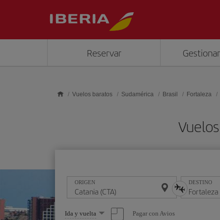
Saltar al contenido principal
Reservar
Gestionar
Vuelos baratos
Sudamérica
Brasil
Fortaleza
Vuelos
ORIGEN
DESTINO
Seleccione
Pagar con Avios
Ida y vuelta