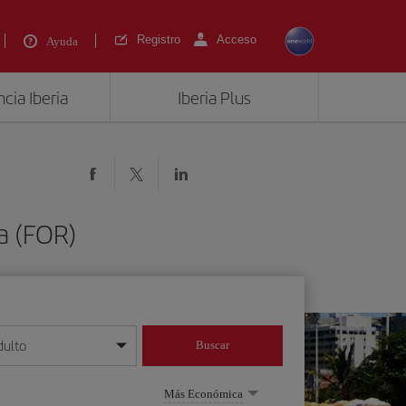
Registro
Acceso
Ayuda
cia Iberia
Iberia Plus
a (FOR)
dulto
Buscar
o día/mes/año
Más Económica