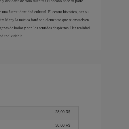
a y olvidarte de todo mientras el océano hace su parte.
 una fuerte identidad cultural. El centro histórico, con su
eira Mar y la música forró son elementos que te envuelven.
 ganas de bailar y con los sentidos despiertos. Haz realidad
dad inolvidable.
28,00 R$
30,00 R$