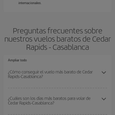
internacionales.
Preguntas frecuentes sobre
nuestros vuelos baratos de Cedar
Rapids - Casablanca
Ampliar todo
¿Cómo conseguir el vuelo más barato de Cedar
Rapids-Casablanca?
Podrás ahorrar en tu billete de avión de Cedar Rapids-Casablanca-
dest y conseguir el vuelo más barato si evitas temporadas altas,
¿Cuáles son los días más baratos para volar de
Cedar Rapids-Casablanca?
compras con antelación y puedes ser flexible con las fechas y
horarios de ida y vuelta.