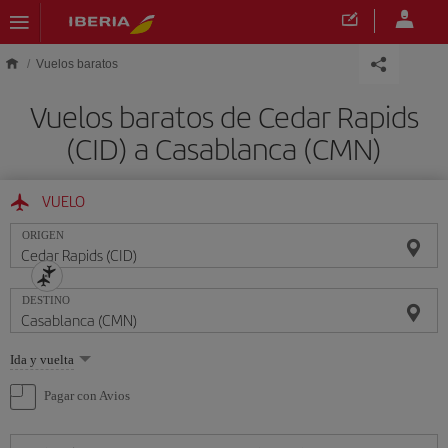
Saltar al contenido principal
Vuelos baratos
Vuelos baratos de Cedar Rapids
(CID) a Casablanca (CMN)
VUELO
ORIGEN
DESTINO
Seleccione
Ida y vuelta
una
opción
Pagar con Avios