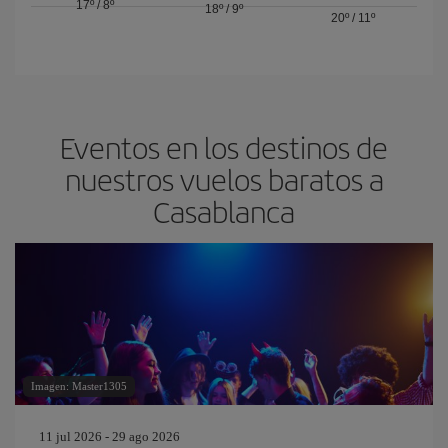
17º
/
8º
18º
/
9º
20º
/
11º
Eventos en los destinos de
nuestros vuelos baratos a
Casablanca
Imagen: Master1305
11 jul 2026 - 29 ago 2026