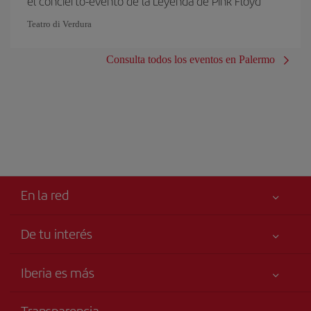
el concierto-evento de la Leyenda de Pink Floyd
Teatro di Verdura
Consulta todos los eventos en Palermo
En la red
De tu interés
Tu seguridad es lo primero
Iberia es más
Accesibilidad
Noticias y Novedades
Compromiso de servicio
Transparencia