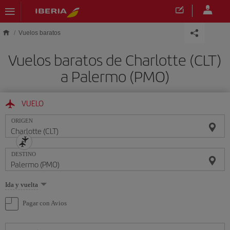
Saltar al contenido principal
Vuelos baratos
Vuelos baratos de Charlotte (CLT)
a Palermo (PMO)
VUELO
ORIGEN
DESTINO
Seleccione
Ida y vuelta
una
opción
Pagar con Avios