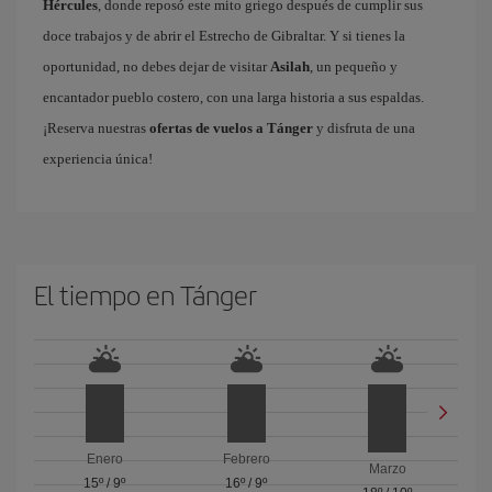
Hércules
, donde reposó este mito griego después de cumplir sus
doce trabajos y de abrir el Estrecho de Gibraltar. Y si tienes la
oportunidad, no debes dejar de visitar
Asilah
, un pequeño y
encantador pueblo costero, con una larga historia a sus espaldas.
¡Reserva nuestras
ofertas de vuelos a Tánger
y disfruta de una
experiencia única!
El tiempo en Tánger
Enero
Febrero
Marzo
15º
/
9º
16º
/
9º