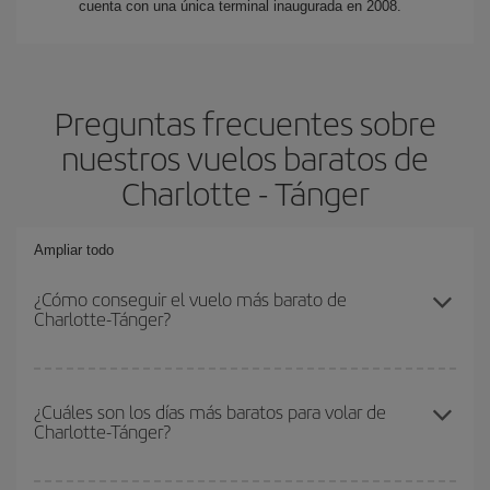
cuenta con una única terminal inaugurada en 2008.
Preguntas frecuentes sobre
nuestros vuelos baratos de
Charlotte - Tánger
Ampliar todo
¿Cómo conseguir el vuelo más barato de
Charlotte-Tánger?
Podrás ahorrar en tu billete de avión de Charlotte-Tánger-dest y
conseguir el vuelo más barato si evitas temporadas altas,
¿Cuáles son los días más baratos para volar de
Charlotte-Tánger?
compras con antelación y puedes ser flexible con las fechas y
horarios de ida y vuelta.