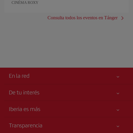
CINÉMA ROXY
Consulta todos los eventos en Tánger
En la red
De tu interés
Tu seguridad es lo primero
Iberia es más
Accesibilidad
Noticias y Novedades
Compromiso de servicio
Transparencia
Grupo Iberia
Publicidad