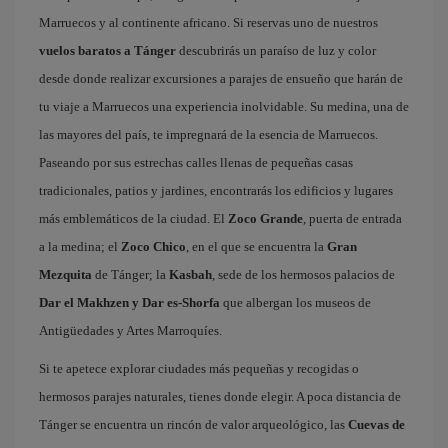
Marruecos y al continente africano. Si reservas uno de nuestros
vuelos baratos a Tánger
descubrirás un paraíso de luz y color
desde donde realizar excursiones a parajes de ensueño que harán de
tu viaje a Marruecos una experiencia inolvidable. Su medina, una de
las mayores del país, te impregnará de la esencia de Marruecos.
Paseando por sus estrechas calles llenas de pequeñas casas
tradicionales, patios y jardines, encontrarás los edificios y lugares
más emblemáticos de la ciudad. El
Zoco Grande
, puerta de entrada
a la medina; el
Zoco Chico
, en el que se encuentra la
Gran
Mezquita
de Tánger; la
Kasbah
, sede de los hermosos palacios de
Dar el Makhzen y Dar es-Shorfa
que albergan los museos de
Antigüedades y Artes Marroquíes.
Si te apetece explorar ciudades más pequeñas y recogidas o
hermosos parajes naturales, tienes donde elegir. A poca distancia de
Tánger se encuentra un rincón de valor arqueológico, las
Cuevas de