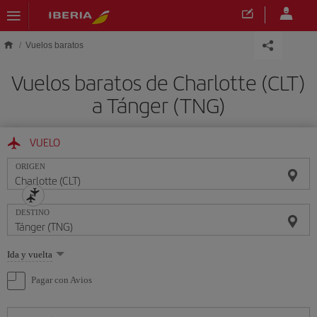
Saltar al contenido principal
Vuelos baratos
Vuelos baratos de Charlotte (CLT)
a Tánger (TNG)
VUELO
ORIGEN
DESTINO
Seleccione
Ida y vuelta
una
opción
Pagar con Avios