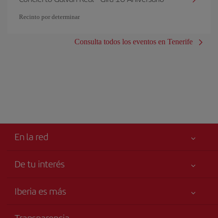
Recinto por determinar
Consulta todos los eventos en Tenerife
En la red
De tu interés
Tu seguridad es lo primero
Iberia es más
Accesibilidad
Noticias y Novedades
Compromiso de servicio
Transparencia