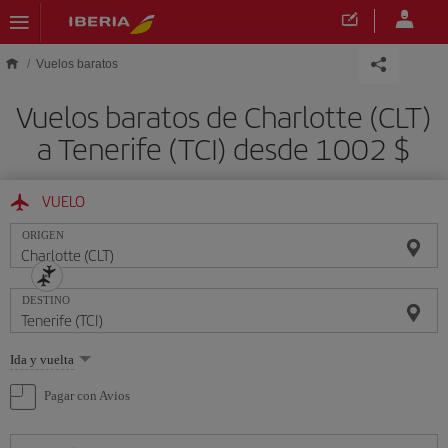
Saltar al contenido principal
Vuelos baratos
Vuelos baratos de Charlotte (CLT)
a Tenerife (TCI) desde 1002 $
VUELO
ORIGEN
DESTINO
Seleccione
Ida y vuelta
una
opción
Pagar con Avios