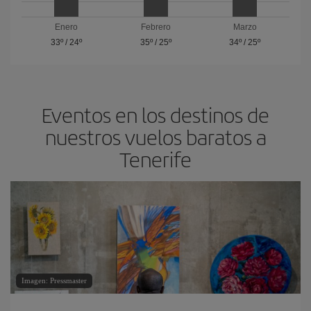
Enero
Febrero
Marzo
33º
/
24º
35º
/
25º
34º
/
25º
Eventos en los destinos de
nuestros vuelos baratos a
Tenerife
Imagen: Pressmaster