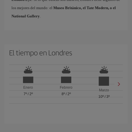
los mejores del mundo: el
Museo Británico, el Tate Modern, o el
National Gallery
.
El tiempo en Londres
Enero
Febrero
Marzo
7º
/
2º
8º
/
2º
10º
/
3º