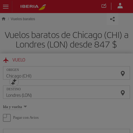
Saltar al contenido principal
Vuelos baratos
Vuelos baratos de Chicago (CHI) a
Londres (LON) desde 847 $
VUELO
ORIGEN
DESTINO
Seleccione
Ida y vuelta
una
opción
Pagar con Avios