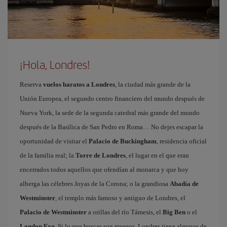
¡Hola, Londres!
Reserva
vuelos baratos a Londres
, la ciudad más grande de la
Unión Europea, el segundo centro financiero del mundo después de
Nueva York, la sede de la segunda catedral más grande del mundo
después de la Basílica de San Pedro en Roma… No dejes escapar la
oportunidad de visitar el
Palacio de Buckingham
, residencia oficial
de la familia real; la
Torre de Londres
, el lugar en el que eran
encerrados todos aquellos que ofendían al monarca y que hoy
alberga las célebres Joyas de la Corona; o la grandiosa
Abadía de
Westminster
, el templo más famoso y antiguo de Londres, el
Palacio de Westminster
a orillas del río Támesis, el
Big Ben
o el
London Eye
. Si lo que buscas son museos, Londres tiene algunos de