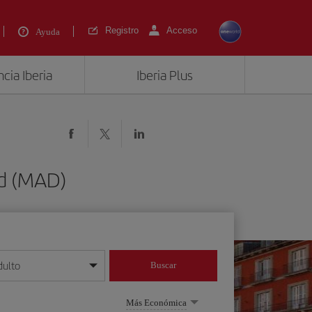
Registro
Acceso
Ayuda
cia Iberia
Iberia Plus
id (MAD)
dulto
Buscar
o día/mes/año
Más Económica