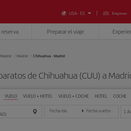
USA - ES
Empresas
 reserva
Preparar el viaje
Experien
 Madrid
Madrid
Chihuahua - Madrid
baratos de Chihuahua (CUU) a Madr
VUELO
VUELO + HOTEL
VUELO + COCHE
HOTEL
COCHE
Fecha ida
Fecha vuelta
1
A
Introduce la fecha en formato día/mes/año
Introduce la fecha en format