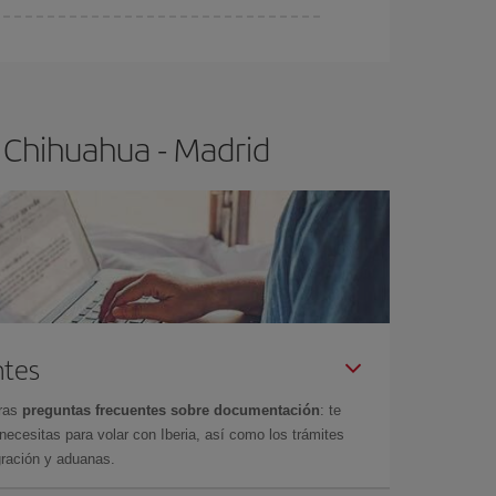
ser flexible.
Lo normal es que
cuanto antes
 poco abiertos, podrás
elegir el precio más
 Chihuahua - Madrid
ntes
tras
preguntas frecuentes sobre documentación
: te
cesitas para volar con Iberia, así como los trámites
gración y aduanas.