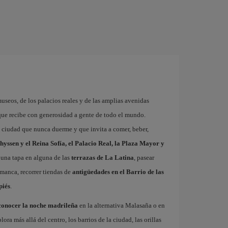
museos, de los palacios reales y de las amplias avenidas
que recibe con generosidad a gente de todo el mundo.
a ciudad que nunca duerme y que invita a comer, beber,
hyssen y el Reina Sofía, el Palacio Real, la Plaza Mayor y
 una tapa en alguna de las
terrazas de La Latina
, pasear
amanca, recorrer tiendas de
antigüedades en el Barrio de las
piés
.
conocer la noche madrileña
en la alternativa Malasaña o en
 más allá del centro, los barrios de la ciudad, las orillas