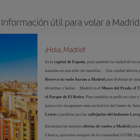
Información útil para volar a Madrid
¡Hola, Madrid!
Es la
capital de España
, pero también la ciudad de los 
trazadas en una urbe sin murallas… Una ciudad abierta 
Reserva tu vuelo barato a Madrid
para disfrutar de un
divertirse y bailar… Madrid es el
Museo del Prado, el T
el Parque de El Retiro
. Pero también es pedir un vino y
junto a los escaparates más exclusivos del barrio de Sal
Letras
o perderse por las
callejuelas del bohemio Lava
Encuentra las mejores
ofertas de vuelos a Madrid
para
Chueca, epicentro europeo de la comunidad LGTBI. Explora