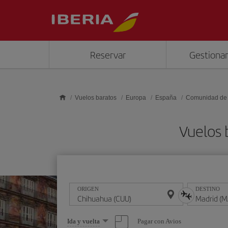
Saltar al contenido principal
Reservar
Gestionar
Vuelos baratos
Europa
España
Comunidad de
Vuelos 
ORIGEN
DESTINO
Seleccione
Pagar con Avios
Ida y vuelta