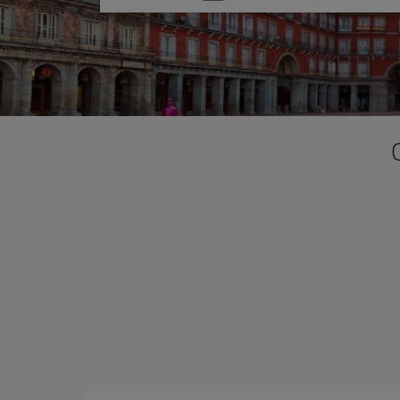
una
opción