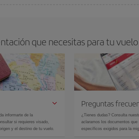
os baratos. Las claves para encontrar los mejores precios son
anticiparte y 
drán. Además, si buscas los vuelos con las fechas y los horarios del viaje un
ntación que necesitas para tu vuelo
Preguntas frecue
da informarte de la
¿Tienes dudas? Consulta nues
sultar si requieres visado,
aclaramos los documentos que ne
rigen y el destino de tu vuelo.
específicos exigidos para la mi