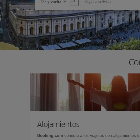
Seleccione
Pagar con Avios
Ida y vuelta
una
opción
Co
Alojamientos
Booking.com
conecta a los viajeros con alojamientos 