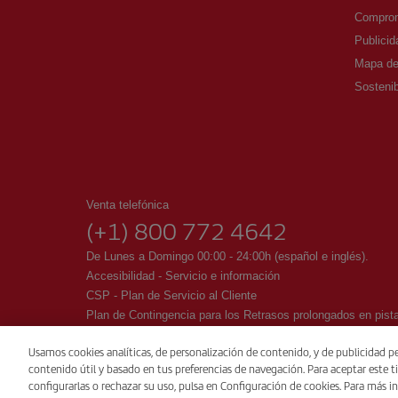
Comprom
Publicid
Mapa del
Sostenib
Venta telefónica
(+1) 800 772 4642
De Lunes a Domingo 00:00 - 24:00h (español e inglés).
Accesibilidad - Servicio e información
CSP - Plan de Servicio al Cliente
Plan de Contingencia para los Retrasos prolongados en pi
IB General Rules & Tariff Canada
Usamos cookies analíticas, de personalización de contenido, y de publicidad pe
contenido útil y basado en tus preferencias de navegación. Para aceptar este ti
© Iberia 2026
configurarlas o rechazar su uso, pulsa en Configuración de cookies. Para más in