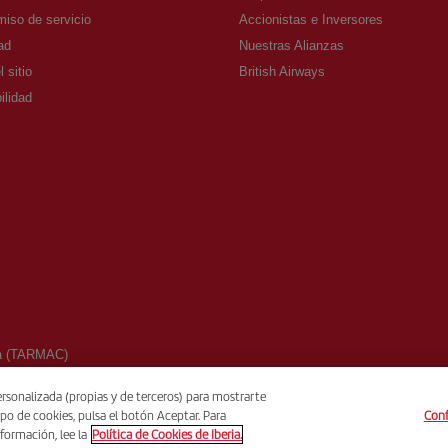
iso de servicio
Accionistas e Inversores
ad
Nuestras Alianzas
 sitio
British Airways
ilidad
sta (TARMAC)
rsonalizada (propias y de terceros) para mostrarte
po de cookies, pulsa el botón Aceptar. Para
Conf
formación, lee la
Política de Cookies de Iberia.