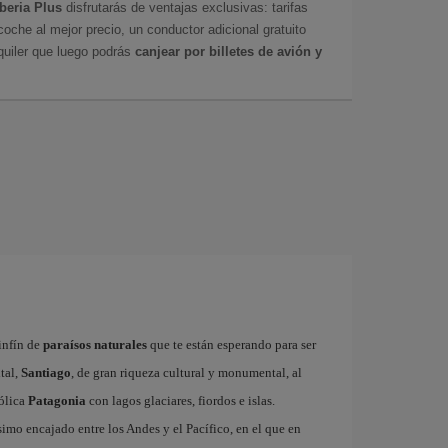
Iberia Plus
disfrutarás de ventajas exclusivas: tarifas
coche al mejor precio, un conductor adicional gratuito
uiler que luego podrás
canjear por billetes de avión y
sinfín de
paraísos naturales
que te están esperando para ser
tal,
Santiago
, de gran riqueza cultural y monumental, al
ólica
Patagonia
con lagos glaciares, fiordos e islas.
simo encajado entre los Andes y el Pacífico, en el que en