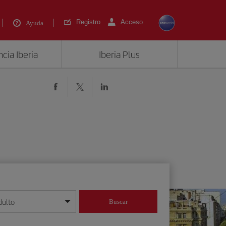
Registro
Acceso
Ayuda
cia Iberia
Iberia Plus
dulto
Buscar
o día/mes/año