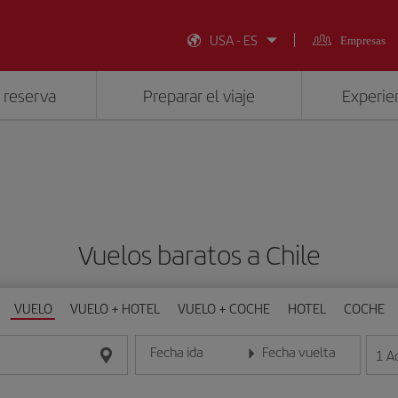
USA - ES
Empresas
 reserva
Preparar el viaje
Experien
Vuelos baratos a Chile
VUELO
VUELO + HOTEL
VUELO + COCHE
HOTEL
COCHE
Fecha ida
Fecha vuelta
1
A
Introduce la fecha en formato día/mes/año
Introduce la fecha en format