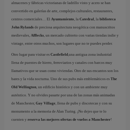
almacenes y fábricas victorianas de ladrillo visto y acero se han
convertido en galerías de arte, complejos culturales, restaurantes,
centros comerciales… El
Ayuntamiento
, la
Catedral
, la
biblioteca
John Rylands
de preciosa arquitectura neogótica con manuscritos
medievales,
Afflecks
, un mercado cubierto con varias tiendas indie y
vintage, entre otros muchos, son lugares que no te puedes perder.
Otro lugar para visitar es
Castlefield
,una antigua zona industrial
llena de puentes de hierro, ferroviarios y canales con barcos muy
llamativos que se usan como viviendas. Otro de sus encantos son los
bares y la vida nocturna. Uno de sus pubs más emblemáticos es
The
Old Wellington
, un edificio histórico y con un ambiente muy
auténtico. Y no olvides pasarte por una de las zonas más animadas
de Manchester,
Gay Village
, llena de pubs y discotecas y con su
monumento a la memoria de Alan Turing. ¡No dejes que te lo
cuenten y
reserva las mejores ofertas de vuelos a Manchester
!