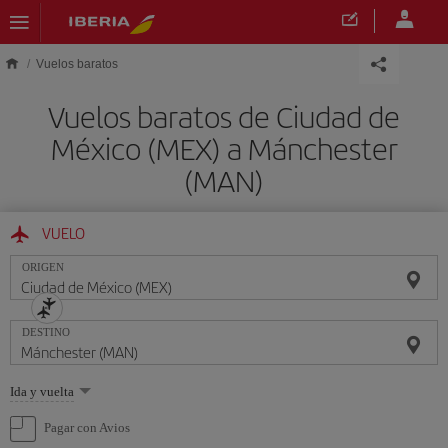
Saltar al contenido principal
Vuelos baratos
Vuelos baratos de Ciudad de
México (MEX) a Mánchester
(MAN)
VUELO
ORIGEN
DESTINO
Seleccione
Ida y vuelta
una
opción
Pagar con Avios