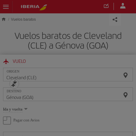
Saltar al contenido principal
Vuelos baratos
Vuelos baratos de Cleveland
(CLE) a Génova (GOA)
VUELO
ORIGEN
DESTINO
Seleccione
Ida y vuelta
una
opción
Pagar con Avios