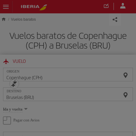
Saltar al contenido principal
Vuelos baratos
Vuelos baratos de Copenhague
(CPH) a Bruselas (BRU)
VUELO
ORIGEN
DESTINO
Seleccione
Ida y vuelta
una
opción
Pagar con Avios