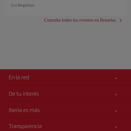
Les Brigittines
Consulta todos los eventos en Bruselas
En la red
De tu interés
Tu seguridad es lo primero
Iberia es más
Accesibilidad
Noticias y Novedades
Compromiso de servicio
Transparencia
Grupo Iberia