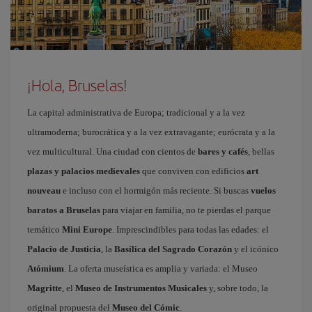
¡Hola, Bruselas!
La capital administrativa de Europa; tradicional y a la vez
ultramoderna; burocrática y a la vez extravagante; eurócrata y a la
vez multicultural. Una ciudad con cientos de
bares y cafés
, bellas
plazas y palacios medievales
que conviven con edificios
art
nouveau
e incluso con el hormigón más reciente. Si buscas
vuelos
baratos a Bruselas
para viajar en familia, no te pierdas el parque
temático
Mini Europe
. Imprescindibles para todas las edades: el
Palacio de Justicia
, la
Basílica del Sagrado Corazón
y el icónico
Atómium
. La oferta museística es amplia y variada: el Museo
Magritte
, el
Museo de Instrumentos Musicales
y, sobre todo, la
original propuesta del
Museo del Cómic
.