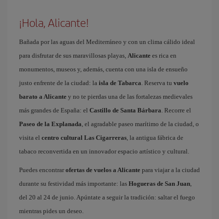
¡Hola, Alicante!
Bañada por las aguas del Mediterráneo y con un clima cálido ideal
para disfrutar de sus maravillosas playas,
Alicante
es rica en
monumentos, museos y, además, cuenta con una isla de ensueño
justo enfrente de la ciudad: la
isla de Tabarca
. Reserva tu
vuelo
barato a Alicante
y no te pierdas una de las fortalezas medievales
más grandes de España: el
Castillo de Santa Bárbara
. Recorre el
Paseo de la Explanada
, el agradable paseo marítimo de la ciudad, o
visita el
centro cultural Las Cigarreras
, la antigua fábrica de
tabaco reconvertida en un innovador espacio artístico y cultural.
Puedes encontrar
ofertas de vuelos a Alicante
para viajar a la ciudad
durante su festividad más importante: las
Hogueras de San Juan
,
del 20 al 24 de junio. Apúntate a seguir la tradición: saltar el fuego
mientras pides un deseo.