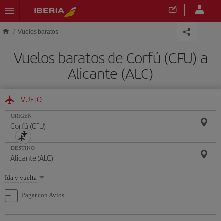
Saltar al contenido principal
Vuelos baratos
Vuelos baratos de Corfú (CFU) a
Alicante (ALC)
VUELO
ORIGEN
DESTINO
Seleccione
Ida y vuelta
una
opción
Pagar con Avios