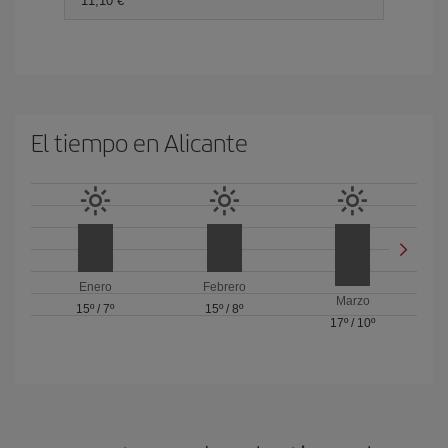
11,10 €
El tiempo en Alicante
Enero
Febrero
Marzo
15º
/
7º
15º
/
8º
17º
/
10º