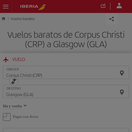
Saltar al contenido principal
Vuelos baratos
Vuelos baratos de Corpus Christi
(CRP) a Glasgow (GLA)
VUELO
ORIGEN
DESTINO
Seleccione
Ida y vuelta
una
opción
Pagar con Avios