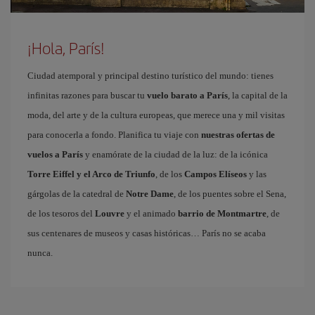
¡Hola, París!
Ciudad atemporal y principal destino turístico del mundo: tienes
infinitas razones para buscar tu
vuelo barato a París
, la capital de la
moda, del arte y de la cultura europeas, que merece una y mil visitas
para conocerla a fondo. Planifica tu viaje con
nuestras ofertas de
vuelos a París
y enamórate de la ciudad de la luz: de la icónica
Torre Eiffel y el Arco de Triunfo
, de los
Campos Elíseos
y las
gárgolas de la catedral de
Notre Dame
, de los puentes sobre el Sena,
de los tesoros del
Louvre
y el animado
barrio de Montmartre
, de
sus centenares de museos y casas históricas… París no se acaba
nunca.