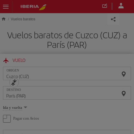
Saltar al contenido principal
Vuelos baratos
Vuelos baratos de Cuzco (CUZ) a
París (PAR)
VUELO
ORIGEN
DESTINO
Seleccione
Ida y vuelta
una
opción
Pagar con Avios