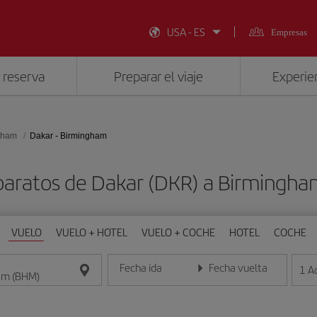
USA - ES
Empresas
 reserva
Preparar el viaje
Experien
gham
Dakar - Birmingham
baratos de Dakar (DKR) a Birmingh
VUELO
VUELO + HOTEL
VUELO + COCHE
HOTEL
COCHE
Fecha ida
Fecha vuelta
1
A
Introduce la fecha en formato día/mes/año
Introduce la fecha en format