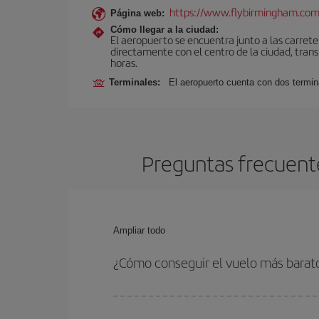
https://www.flybirmingham.com
Página web:
Cómo llegar a la ciudad:
El aeropuerto se encuentra junto a las carrete
directamente con el centro de la ciudad, trans
horas.
Terminales:
El aeropuerto cuenta con dos termin
Preguntas frecuent
Ampliar todo
¿Cómo conseguir el vuelo más bara
Podrás ahorrar en tu billete de avión de Dakar-Bi
las fechas y horarios de ida y vuelta.