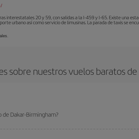
/
ras interestatales 20 y 59, con salidas a la I-459 y I-65. Existe una es
porte urbano así como servicio de limusinas. La parada de taxis se encu
ales.
es sobre nuestros vuelos baratos de
to de Dakar-Birmingham?
rmingham-dest y conseguir el vuelo más barato si evitas temporadas altas, co