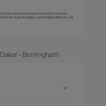
tación de tren en el aeropuerto que te conecta
entra en la planta baja y están disponibles las 24
 Dakar - Birmingham
mpras con antelación y puedes ser flexible con