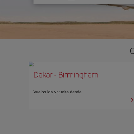
una
opción
O
Dakar
-
Birmingham
Vuelos ida y vuelta desde