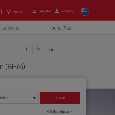
Registro
Acceso
Ayuda
cia Iberia
Iberia Plus
am (BHM)
dulto
Buscar
o día/mes/año
Más Económica