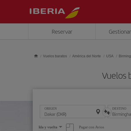
Saltar al contenido principal
Reservar
Gestionar
Vuelos baratos
América del Norte
USA
Birmin
Vuelos 
ORIGEN
DESTINO
Seleccione
Pagar con Avios
Ida y vuelta