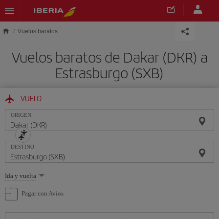
Saltar al contenido principal
Vuelos baratos
Vuelos baratos de Dakar (DKR) a
Estrasburgo (SXB)
VUELO
ORIGEN
DESTINO
Seleccione
Ida y vuelta
una
opción
Pagar con Avios