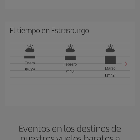
El tiempo en Estrasburgo
Enero
Febrero
Marzo
5º
/
0º
7º
/
0º
11º
/
2º
Eventos en los destinos de
nuestros vuelos baratos a