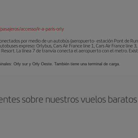
pasajeros/accesso/ir-a-paris-orly
conectados por medio de un autobús (aeropuerto- estación Pont de Rung
obuses expreso: Orlybus, Cars Air France line 1, Cars Air France line 3,
 Resort. La línea 7 de tranvía conecta el aeropuerto con el metro. Exis
minales: Orly sur y Orly Oeste. También tiene una terminal de carga.
ntes sobre nuestros vuelos baratos 