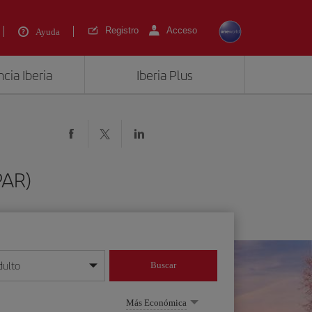
Registro
Acceso
Ayuda
cia Iberia
Iberia Plus
PAR)
dulto
Buscar
o día/mes/año
Más Económica