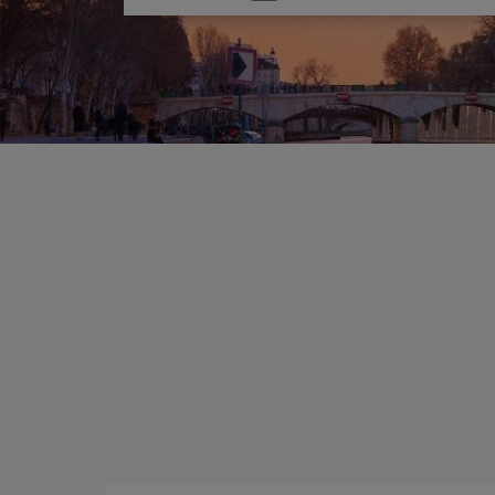
una
opción