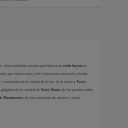
: tienes infinitas razones para buscar tu
vuelo barato a
ropeas, que merece una y mil visitas para conocerla a fondo.
s
y enamórate de la ciudad de la luz: de la icónica
Torre
 gárgolas de la catedral de
Notre Dame
, de los puentes sobre
de Montmartre
, de sus centenares de museos y casas