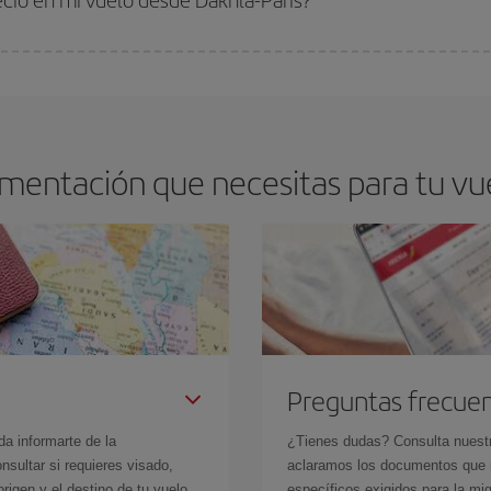
arte el mejor precio según tus necesidades de viaje. La tarifa básica, te asegu
mentación que necesitas para tu vue
Preguntas frecue
da informarte de la
¿Tienes dudas? Consulta nues
sultar si requieres visado,
aclaramos los documentos que ne
rigen y el destino de tu vuelo.
específicos exigidos para la mi