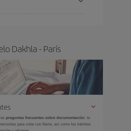
ra el vuelo más barato.
lo Dakhla - París
ntes
tras
preguntas frecuentes sobre documentación
: te
cesitas para volar con Iberia, así como los trámites
gración y aduanas.