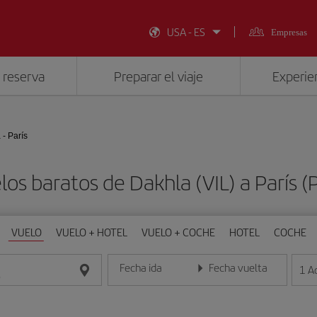
USA - ES
Empresas
 reserva
Preparar el viaje
Experien
 - París
los baratos de Dakhla (VIL) a París (
VUELO
VUELO + HOTEL
VUELO + COCHE
HOTEL
COCHE
Fecha ida
Fecha vuelta
1
A
Introduce la fecha en formato día/mes/año
Introduce la fecha en format