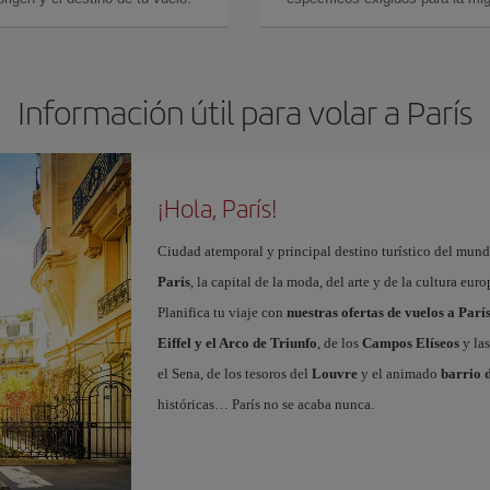
Información útil para volar a París
¡Hola, París!
Ciudad atemporal y principal destino turístico del mundo
París
, la capital de la moda, del arte y de la cultura eu
Planifica tu viaje con
nuestras ofertas de vuelos a Parí
Eiffel y el Arco de Triunfo
, de los
Campos Elíseos
y las
el Sena, de los tesoros del
Louvre
y el animado
barrio 
históricas… París no se acaba nunca.