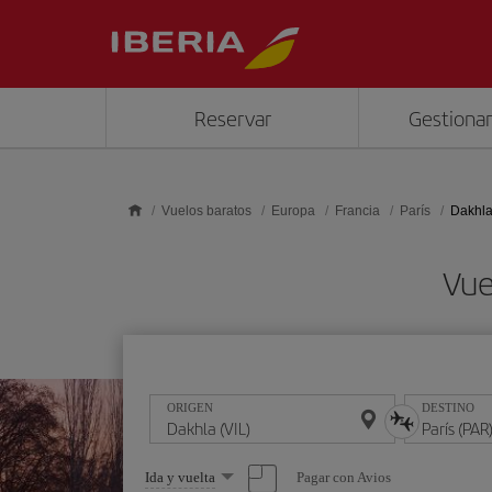
Saltar al contenido principal
Reservar
Gestionar
Vuelos baratos
Europa
Francia
París
Dakhla
Vue
ORIGEN
DESTINO
Seleccione
Pagar con Avios
Ida y vuelta