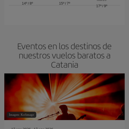
14º
/
8º
15º
/
7º
17º
/
9º
Eventos en los destinos de
nuestros vuelos baratos a
Catania
Imagen: Kofimage