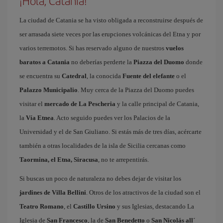
¡Hola, Catania!
La ciudad de Catania se ha visto obligada a reconstruirse después de
ser arrasada siete veces por las erupciones volcánicas del Etna y por
varios terremotos. Si has reservado alguno de nuestros
vuelos
baratos a Catania
no deberías perderte la
Piazza del Duomo
donde
se encuentra su
Catedral
, la conocida
Fuente del elefante
o el
Palazzo Municipalio
. Muy cerca de la Piazza del Duomo puedes
visitar el
mercado de La Pescheria
y la calle principal de Catania,
la
Vía Etnea
. Acto seguido puedes ver los Palacios de la
Universidad y el de San Giuliano. Si estás más de tres días, acércarte
también a otras localidades de la isla de Sicilia cercanas como
Taormina, el Etna, Siracusa
, no te arrepentirás.
Si buscas un poco de naturaleza no debes dejar de visitar los
jardines de Villa Bellini
. Otros de los atractivos de la ciudad son el
Teatro Romano
, el
Castillo Ursino
y sus Iglesias, destacando La
Iglesia de
San Francesco
, la de
San Benedetto
o
San Nicolás all´