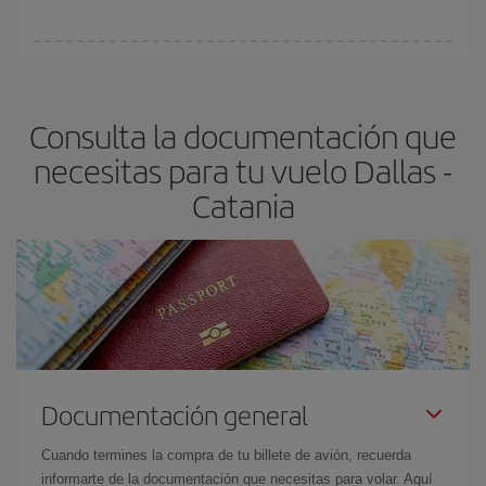
vayan agotando. Por eso, comprar con antelación es
fundamental
para conseguir
vuelos baratos a Dallas-Catania-
En Iberia, tenemos distintas tarifas para garantizarte el mejor
dest
.
precio según tus necesidades de viaje. La tarifa básica, te
asegura el vuelo más barato.
Consulta la documentación que
necesitas para tu vuelo Dallas -
Catania
Documentación general
Cuando termines la compra de tu billete de avión, recuerda
informarte de la documentación que necesitas para volar. Aquí