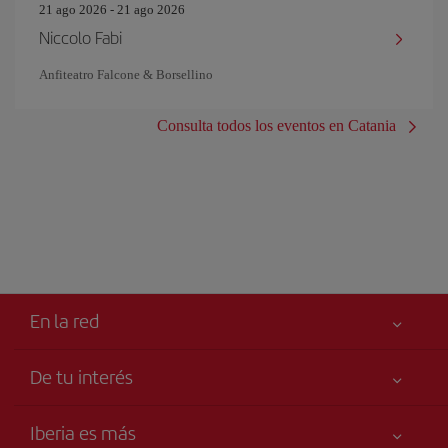
21 ago 2026 - 21 ago 2026
Niccolo Fabi
Anfiteatro Falcone & Borsellino
Consulta todos los eventos en Catania
En la red
De tu interés
Tu seguridad es lo primero
Iberia es más
Accesibilidad