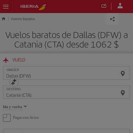
Saltar al contenido principal
Vuelos baratos
Vuelos baratos de Dallas (DFW) a
Catania (CTA) desde 1062 $
VUELO
ORIGEN
DESTINO
Seleccione
Ida y vuelta
una
opción
Pagar con Avios