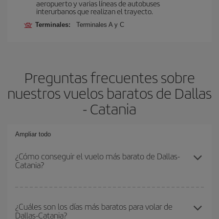
aeropuerto y varias líneas de autobuses
interurbanos que realizan el trayecto.
Terminales:
Terminales A y C
Preguntas frecuentes sobre
nuestros vuelos baratos de Dallas
- Catania
Ampliar todo
¿Cómo conseguir el vuelo más barato de Dallas-
Catania?
Podrás ahorrar en tu billete de avión de Dallas-Catania-dest y
conseguir el vuelo más barato si evitas temporadas altas,
¿Cuáles son los días más baratos para volar de
Dallas-Catania?
compras con antelación y puedes ser flexible con las fechas y