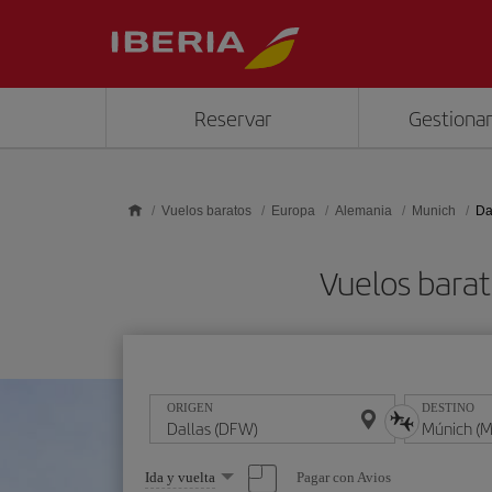
Saltar al contenido principal
Reservar
Gestionar
Vuelos baratos
Europa
Alemania
Munich
Da
Vuelos bara
ORIGEN
DESTINO
Seleccione
Pagar con Avios
Ida y vuelta