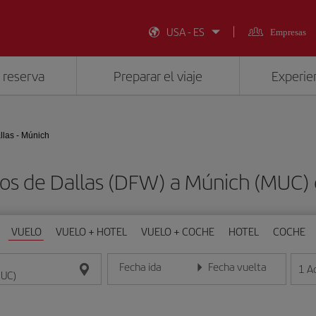
USA - ES
Empresas
 reserva
Preparar el viaje
Experien
llas - Múnich
tos de Dallas (DFW) a Múnich (MUC)
VUELO
VUELO + HOTEL
VUELO + COCHE
HOTEL
COCHE
Fecha ida
Fecha vuelta
1
A
Introduce la fecha en formato día/mes/año
Introduce la fecha en format