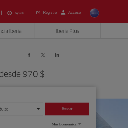
Registro
Acceso
Ayuda
cia Iberia
Iberia Plus
 desde 970 $
dulto
Buscar
o día/mes/año
Más Económica