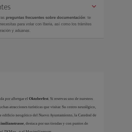
ntes
tras
preguntas frecuentes sobre documentación
: te
cesitas para volar con Iberia, así como los trámites
gración y aduanas.
da por albergar el
Oktoberfest
. Si reservas uno de nuestros
has atracciones turísticas que visitar. Su centro neurálgico,
nte edificio neogótico del Nuevo Ayuntamiento, la Catedral de
imilianstrasse
, destaca por sus tiendas y con puntos de
h el ZKMax , o el Maximiliaenum.