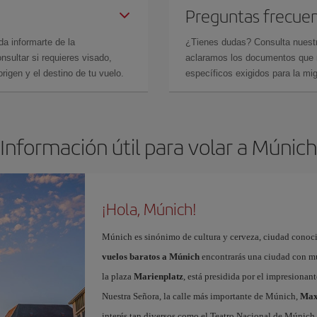
Preguntas frecue
da informarte de la
¿Tienes dudas? Consulta nues
sultar si requieres visado,
aclaramos los documentos que ne
rigen y el destino de tu vuelo.
específicos exigidos para la mi
Información útil para volar a Múnich
¡Hola, Múnich!
Múnich es sinónimo de cultura y cerveza, ciudad conoci
vuelos baratos a Múnich
encontrarás una ciudad con muc
la plaza
Marienplatz
, está presidida por el impresiona
Nuestra Señora, la calle más importante de Múnich,
Max
interés tan diversos como el Teatro Nacional de Múnic