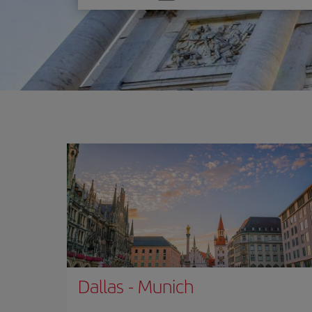
una
opción
Dallas
-
Munich