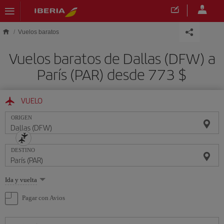
Saltar al contenido principal
Vuelos baratos
Vuelos baratos de Dallas (DFW) a
París (PAR) desde 773 $
VUELO
ORIGEN
DESTINO
Seleccione
Ida y vuelta
una
opción
Pagar con Avios