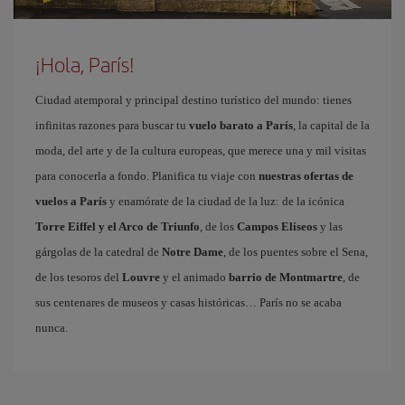
¡Hola, París!
Ciudad atemporal y principal destino turístico del mundo: tienes
infinitas razones para buscar tu
vuelo barato a París
, la capital de la
moda, del arte y de la cultura europeas, que merece una y mil visitas
para conocerla a fondo. Planifica tu viaje con
nuestras ofertas de
vuelos a París
y enamórate de la ciudad de la luz: de la icónica
Torre Eiffel y el Arco de Triunfo
, de los
Campos Elíseos
y las
gárgolas de la catedral de
Notre Dame
, de los puentes sobre el Sena,
de los tesoros del
Louvre
y el animado
barrio de Montmartre
, de
sus centenares de museos y casas históricas… París no se acaba
nunca.