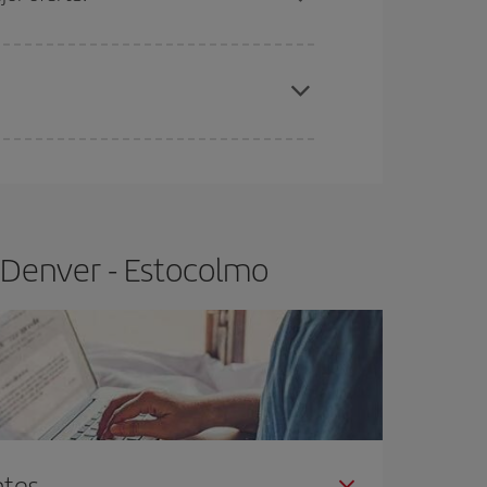
elo y de que las tarifas más baratas (turista)
enver-Estocolmo-dest
.
ra el vuelo más barato.
 Denver - Estocolmo
ntes