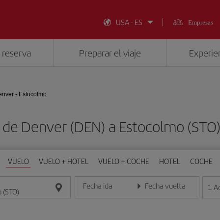
USA - ES
Empresas
 reserva
Preparar el viaje
Experien
nver - Estocolmo
s de Denver (DEN) a Estocolmo (STO
VUELO
VUELO + HOTEL
VUELO + COCHE
HOTEL
COCHE
Fecha ida
Fecha vuelta
1
A
Introduce la fecha en formato día/mes/año
Introduce la fecha en format