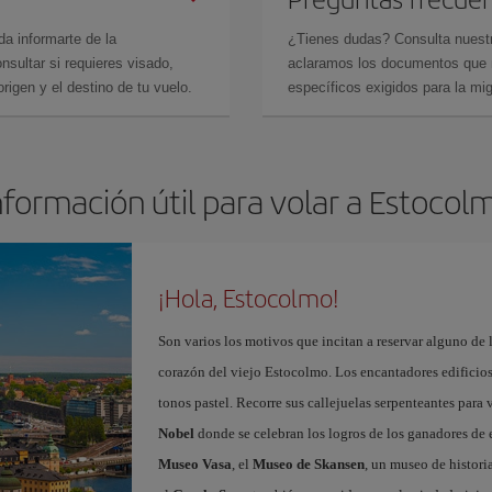
da informarte de la
¿Tienes dudas? Consulta nues
sultar si requieres visado,
aclaramos los documentos que ne
rigen y el destino de tu vuelo.
específicos exigidos para la mi
nformación útil para volar a Estocol
¡Hola, Estocolmo!
Son varios los motivos que incitan a reservar alguno de 
corazón del viejo Estocolmo. Los encantadores edificios 
tonos pastel. Recorre sus callejuelas serpenteantes para v
Nobel
donde se celebran los logros de los ganadores de e
Museo Vasa
, el
Museo de Skansen
, un museo de histori