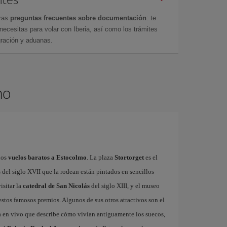
tras
preguntas frecuentes sobre documentación
: te
cesitas para volar con Iberia, así como los trámites
gración y aduanas.
mo
los
vuelos baratos a Estocolmo
. La plaza
Stortorget
es el
del siglo XVII que la rodean están pintados en sencillos
isitar la
catedral de San Nicolás
del siglo XIII, y el museo
stos famosos premios. Algunos de sus otros atractivos son el
a en vivo que describe cómo vivían antiguamente los suecos,