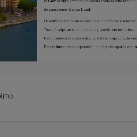
el
Gamla Stan
, también conocida como la ciudad vieja,
de atracciones
Grona Lund
.
Descubre la tradición escandinava de bañarse y renovar 
“bastu” salpican toda la ciudad y puedes encontrarlos en
tradicional en el casco antiguo. Date un capricho; tu cue
Estocolmo
te están esperando, no dejes escapar la oport
olmo