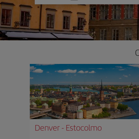
una
opción
Denver
-
Estocolmo