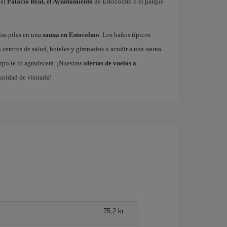
 el
Palacio Real, el Ayuntamiento
de Estocolmo o el parque
las pilas en una
sauna en Estocolmo
. Los baños típicos
 centros de salud, hoteles y gimnasios o acudir a una sauna
rpo te lo agradecerá. ¡Nuestras
ofertas de vuelos a
unidad de visitarla!
75,2 kr