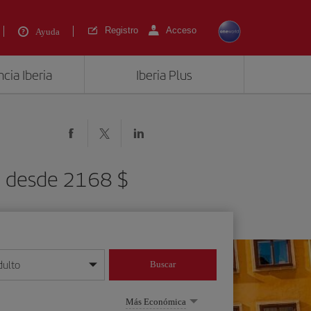
Registro
Acceso
Ayuda
cia Iberia
Iberia Plus
) desde 2168 $
dulto
Buscar
o día/mes/año
Más Económica