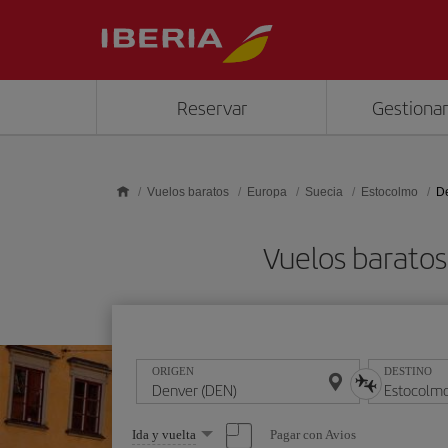
Saltar al contenido principal
Reservar
Gestionar
Vuelos baratos
Europa
Suecia
Estocolmo
De
Vuelos barato
ORIGEN
DESTINO
Seleccione
Pagar con Avios
Ida y vuelta