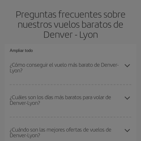
Preguntas frecuentes sobre
nuestros vuelos baratos de
Denver - Lyon
Ampliar todo
¿Cómo conseguir el vuelo más barato de Denver-
Lyon?
Podrás ahorrar en tu billete de avión de Denver-Lyon-dest y
conseguir el vuelo más barato si evitas temporadas altas,
¿Cuáles son los días más baratos para volar de
Denver-Lyon?
compras con antelación y puedes ser flexible con las fechas y
horarios de ida y vuelta.
Para saber qué días te saldrá más económico volar, solo tienes
que empezar una consulta en nuestro
buscador de vuelos
¿Cuándo son las mejores ofertas de vuelos de
Denver-Lyon?
baratos
. Dinos desde dónde vuelas, a dónde quieres ir y en qué
fechas habías pensado viajar. Te mostraremos los vuelos más