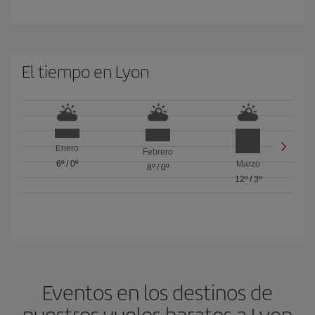
El tiempo en Lyon
Enero
Febrero
6º
/
0º
Marzo
8º
/
0º
12º
/
3º
Eventos en los destinos de
nuestros vuelos baratos a Lyon