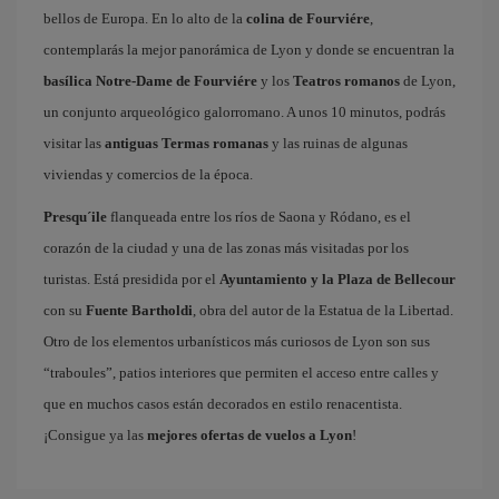
bellos de Europa. En lo alto de la
colina de Fourviére
,
contemplarás la mejor panorámica de Lyon y donde se encuentran la
basílica Notre-Dame de Fourviére
y los
Teatros romanos
de Lyon,
un conjunto arqueológico galorromano. A unos 10 minutos, podrás
visitar las
antiguas Termas romanas
y las ruinas de algunas
viviendas y comercios de la época.
Presqu´ile
flanqueada entre los ríos de Saona y Ródano, es el
corazón de la ciudad y una de las zonas más visitadas por los
turistas. Está presidida por el
Ayuntamiento y la Plaza de Bellecour
con su
Fuente Bartholdi
, obra del autor de la Estatua de la Libertad.
Otro de los elementos urbanísticos más curiosos de Lyon son sus
“traboules”, patios interiores que permiten el acceso entre calles y
que en muchos casos están decorados en estilo renacentista.
¡Consigue ya las
mejores ofertas de vuelos a Lyon
!