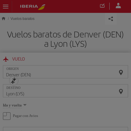
Saltar al contenido principal
Vuelos baratos
Vuelos baratos de Denver (DEN)
a Lyon (LYS)
VUELO
ORIGEN
DESTINO
Seleccione
Ida y vuelta
una
opción
Pagar con Avios