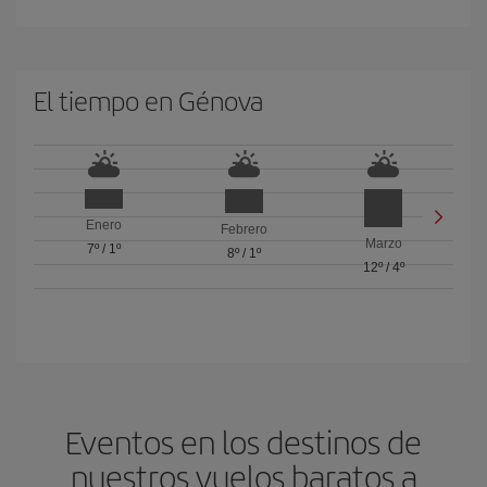
El tiempo en Génova
Enero
Febrero
Marzo
7º
/
1º
8º
/
1º
12º
/
4º
Eventos en los destinos de
nuestros vuelos baratos a