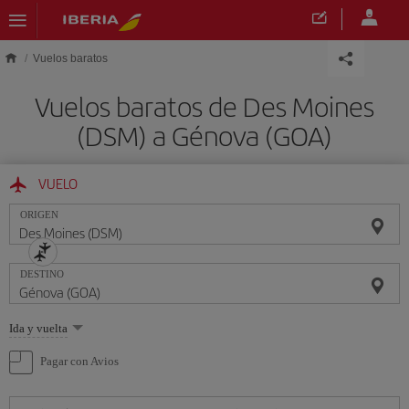
Saltar al contenido principal
Vuelos baratos
Vuelos baratos de Des Moines
(DSM) a Génova (GOA)
VUELO
ORIGEN
DESTINO
Seleccione
Ida y vuelta
una
opción
Pagar con Avios